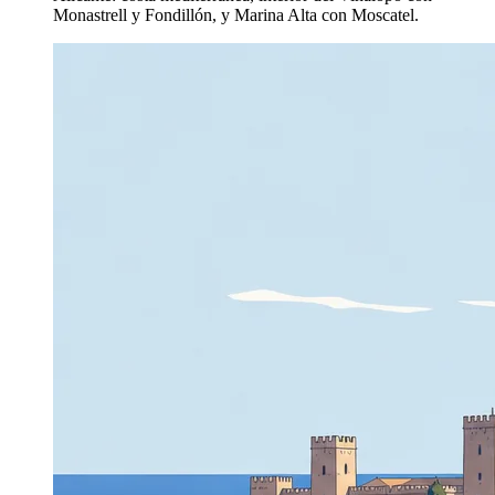
Monastrell y Fondillón, y Marina Alta con Moscatel.