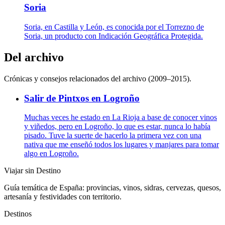
Soria
Soria, en Castilla y León, es conocida por el Torrezno de
Soria, un producto con Indicación Geográfica Protegida.
Del archivo
Crónicas y consejos relacionados del archivo (2009–2015).
Salir de Pintxos en Logroño
Muchas veces he estado en La Rioja a base de conocer vinos
y viñedos, pero en Logroño, lo que es estar, nunca lo había
pisado. Tuve la suerte de hacerlo la primera vez con una
nativa que me enseñó todos los lugares y manjares para tomar
algo en Logroño.
Viajar sin Destino
Guía temática de España: provincias, vinos, sidras, cervezas, quesos,
artesanía y festividades con territorio.
Destinos