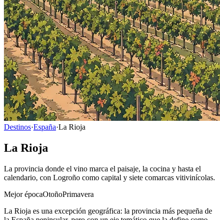
Destinos
·
España
·
La Rioja
La Rioja
La provincia donde el vino marca el paisaje, la cocina y hasta el
calendario, con Logroño como capital y siete comarcas vitivinícolas.
Mejor época
Otoño
Primavera
La Rioja es una excepción geográfica: la provincia más pequeña de
la España peninsular, pero con un eje temático que la define como