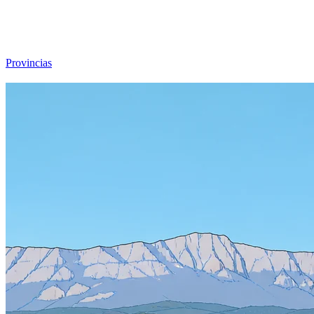
Viajar sin Destino
Destinos
Temas
▾
Archivo
Sobre
Provincias
☰