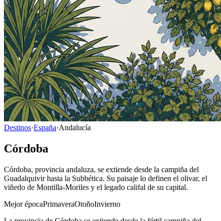
Destinos
·
España
·
Andalucía
Córdoba
Córdoba, provincia andaluza, se extiende desde la campiña del
Guadalquivir hasta la Subbética. Su paisaje lo definen el olivar, el
viñedo de Montilla-Moriles y el legado califal de su capital.
Mejor época
Primavera
Otoño
Invierno
La provincia de Córdoba se extiende desde la fértil campiña del