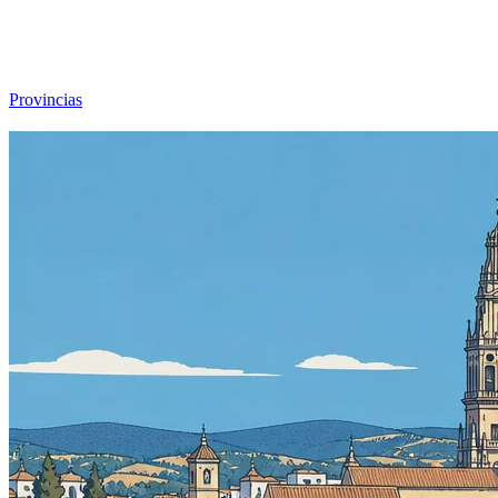
Viajar sin Destino
Destinos
Temas
▾
Archivo
Sobre
Provincias
☰