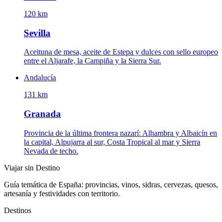
120 km
Sevilla
Aceituna de mesa, aceite de Estepa y dulces con sello europeo
entre el Aljarafe, la Campiña y la Sierra Sur.
Andalucía
131 km
Granada
Provincia de la última frontera nazarí: Alhambra y Albaicín en
la capital, Alpujarra al sur, Costa Tropical al mar y Sierra
Nevada de techo.
Viajar sin Destino
Guía temática de España: provincias, vinos, sidras, cervezas, quesos,
artesanía y festividades con territorio.
Destinos