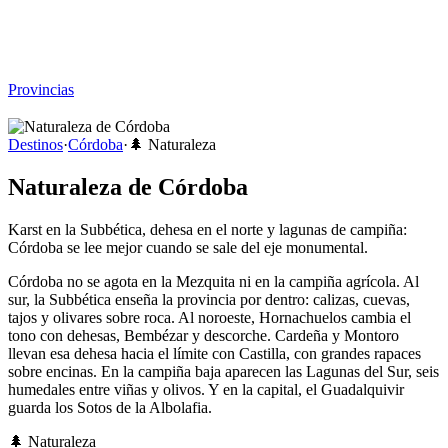
Viajar sin Destino
Destinos
Temas
▾
Archivo
Sobre
Provincias
☰
Destinos
·
Córdoba
·
🌲
Naturaleza
Naturaleza de Córdoba
Karst en la Subbética, dehesa en el norte y lagunas de campiña:
Córdoba se lee mejor cuando se sale del eje monumental.
Córdoba no se agota en la Mezquita ni en la campiña agrícola. Al
sur, la Subbética enseña la provincia por dentro: calizas, cuevas,
tajos y olivares sobre roca. Al noroeste, Hornachuelos cambia el
tono con dehesas, Bembézar y descorche. Cardeña y Montoro
llevan esa dehesa hacia el límite con Castilla, con grandes rapaces
sobre encinas. En la campiña baja aparecen las Lagunas del Sur, seis
humedales entre viñas y olivos. Y en la capital, el Guadalquivir
guarda los Sotos de la Albolafia.
🌲
Naturaleza