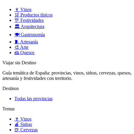
🍷
Vinos
🛒
Productos típicos
🎊
Festividades
🏛️
Arquitectura
🍽️
Gastronomía
🧵
Artesanía
🎨
Arte
🧀
Quesos
Viajar sin Destino
Guía temática de España: provincias, vinos, sidras, cervezas, quesos,
artesanía y festividades con territorio.
Destinos
Todas las provincias
Temas
🍷
Vinos
🍎
Sidras
🍺
Cervezas