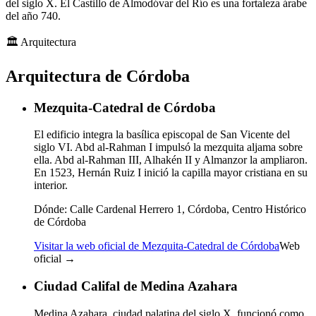
del siglo X. El Castillo de Almodóvar del Río es una fortaleza árabe
del año 740.
🏛️
Arquitectura
Arquitectura de Córdoba
Mezquita-Catedral de Córdoba
El edificio integra la basílica episcopal de San Vicente del
siglo VI. Abd al-Rahman I impulsó la mezquita aljama sobre
ella. Abd al-Rahman III, Alhakén II y Almanzor la ampliaron.
En 1523, Hernán Ruiz I inició la capilla mayor cristiana en su
interior.
Dónde:
Calle Cardenal Herrero 1, Córdoba, Centro Histórico
de Córdoba
Visitar la web oficial de Mezquita-Catedral de Córdoba
Web
oficial →
Ciudad Califal de Medina Azahara
Medina Azahara, ciudad palatina del siglo X, funcionó como