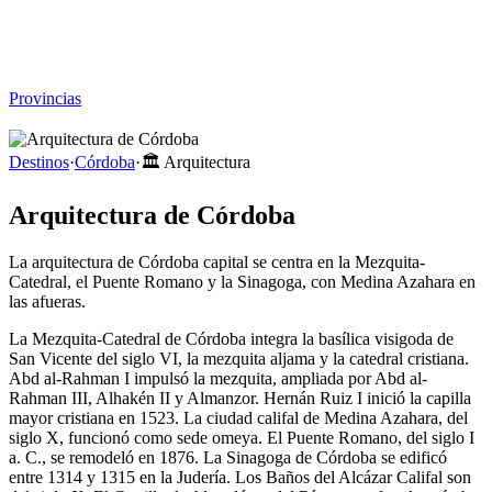
Viajar sin Destino
Destinos
Temas
▾
Archivo
Sobre
Provincias
☰
Destinos
·
Córdoba
·
🏛️
Arquitectura
Arquitectura de Córdoba
La arquitectura de Córdoba capital se centra en la Mezquita-
Catedral, el Puente Romano y la Sinagoga, con Medina Azahara en
las afueras.
La Mezquita-Catedral de Córdoba integra la basílica visigoda de
San Vicente del siglo VI, la mezquita aljama y la catedral cristiana.
Abd al-Rahman I impulsó la mezquita, ampliada por Abd al-
Rahman III, Alhakén II y Almanzor. Hernán Ruiz I inició la capilla
mayor cristiana en 1523. La ciudad califal de Medina Azahara, del
siglo X, funcionó como sede omeya. El Puente Romano, del siglo I
a. C., se remodeló en 1876. La Sinagoga de Córdoba se edificó
entre 1314 y 1315 en la Judería. Los Baños del Alcázar Califal son