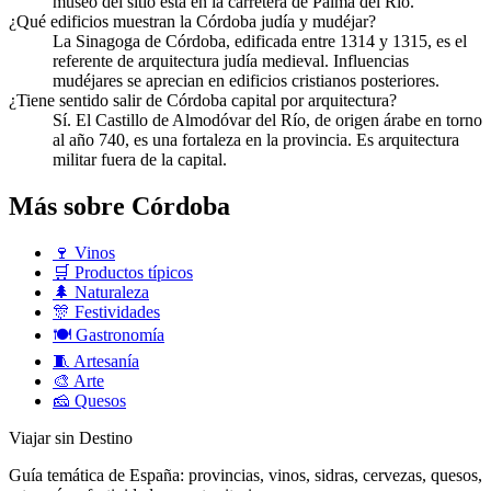
museo del sitio está en la carretera de Palma del Río.
¿Qué edificios muestran la Córdoba judía y mudéjar?
La Sinagoga de Córdoba, edificada entre 1314 y 1315, es el
referente de arquitectura judía medieval. Influencias
mudéjares se aprecian en edificios cristianos posteriores.
¿Tiene sentido salir de Córdoba capital por arquitectura?
Sí. El Castillo de Almodóvar del Río, de origen árabe en torno
al año 740, es una fortaleza en la provincia. Es arquitectura
militar fuera de la capital.
Más sobre Córdoba
🍷
Vinos
🛒
Productos típicos
🌲
Naturaleza
🎊
Festividades
🍽️
Gastronomía
🧵
Artesanía
🎨
Arte
🧀
Quesos
Viajar sin Destino
Guía temática de España: provincias, vinos, sidras, cervezas, quesos,