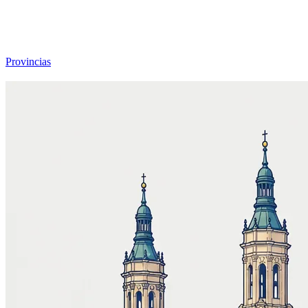
Viajar sin Destino
Destinos
Temas
▾
Archivo
Sobre
Provincias
☰