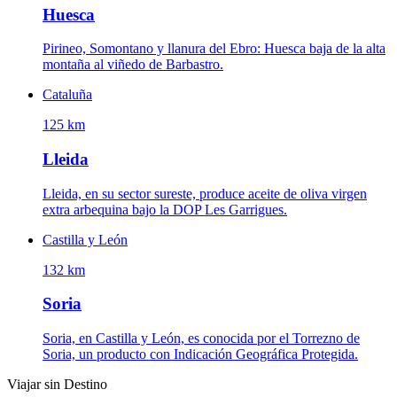
Huesca
Pirineo, Somontano y llanura del Ebro: Huesca baja de la alta
montaña al viñedo de Barbastro.
Cataluña
125 km
Lleida
Lleida, en su sector sureste, produce aceite de oliva virgen
extra arbequina bajo la DOP Les Garrigues.
Castilla y León
132 km
Soria
Soria, en Castilla y León, es conocida por el Torrezno de
Soria, un producto con Indicación Geográfica Protegida.
Viajar sin Destino