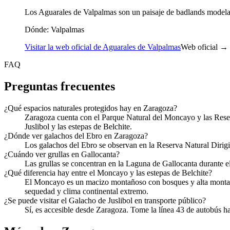
Los Aguarales de Valpalmas son un paisaje de badlands modelad
Dónde:
Valpalmas
Visitar la web oficial de Aguarales de Valpalmas
Web oficial →
FAQ
Preguntas frecuentes
¿Qué espacios naturales protegidos hay en Zaragoza?
Zaragoza cuenta con el Parque Natural del Moncayo y las Reser
Juslibol y las estepas de Belchite.
¿Dónde ver galachos del Ebro en Zaragoza?
Los galachos del Ebro se observan en la Reserva Natural Dirigid
¿Cuándo ver grullas en Gallocanta?
Las grullas se concentran en la Laguna de Gallocanta durante el
¿Qué diferencia hay entre el Moncayo y las estepas de Belchite?
El Moncayo es un macizo montañoso con bosques y alta montaña, 
sequedad y clima continental extremo.
¿Se puede visitar el Galacho de Juslibol en transporte público?
Sí, es accesible desde Zaragoza. Tome la línea 43 de autobús hast