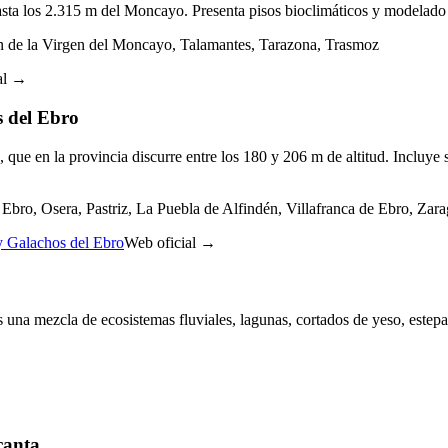
sta los 2.315 m del Moncayo. Presenta pisos bioclimáticos y modelado 
n de la Virgen del Moncayo, Talamantes, Tarazona, Trasmoz
al →
s del Ebro
, que en la provincia discurre entre los 180 y 206 m de altitud. Incluye
Ebro, Osera, Pastriz, La Puebla de Alfindén, Villafranca de Ebro, Zar
 y Galachos del Ebro
Web oficial →
 una mezcla de ecosistemas fluviales, lagunas, cortados de yeso, est
canta