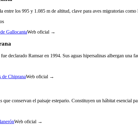
a entre los 995 y 1.085 m de altitud, clave para aves migratorias como l
os
 de Gallocanta
Web oficial →
prana
 fue declarado Ramsar en 1994. Sus aguas hipersalinas albergan una fa
as de Chiprana
Web oficial →
que conservan el paisaje estepario. Constituyen un hábitat esencial par
Planerón
Web oficial →