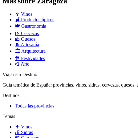
Más sobre Zaragoza
🍷
Vinos
🛒
Productos típicos
🍽️
Gastronomía
🍺
Cervezas
🧀
Quesos
🧵
Artesanía
🏛️
Arquitectura
🎊
Festividades
🎨
Arte
Viajar sin Destino
Guía temática de España: provincias, vinos, sidras, cervezas, quesos, ar
Destinos
Todas las provincias
Temas
🍷
Vinos
🍎
Sidras
🍺
Cervezas