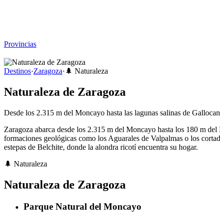
Viajar sin Destino
Destinos
Temas
▾
Archivo
Sobre
Provincias
☰
Destinos
·
Zaragoza
·
🌲
Naturaleza
Naturaleza de Zaragoza
Desde los 2.315 m del Moncayo hasta las lagunas salinas de Gallocanta
Zaragoza abarca desde los 2.315 m del Moncayo hasta los 180 m del Eb
formaciones geológicas como los Aguarales de Valpalmas o los cortados
estepas de Belchite, donde la alondra ricotí encuentra su hogar.
🌲
Naturaleza
Naturaleza de Zaragoza
Parque Natural del Moncayo