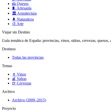
🧀
Quesos
🧵
Artesanía
🏛️
Arquitectura
🌲
Naturaleza
🎨
Arte
Viajar sin Destino
Guía temática de España: provincias, vinos, sidras, cervezas, quesos, ar
Destinos
Todas las provincias
Temas
🍷
Vinos
🍎
Sidras
🍺
Cervezas
Archivo
Archivo (2009–2015)
Proyecto