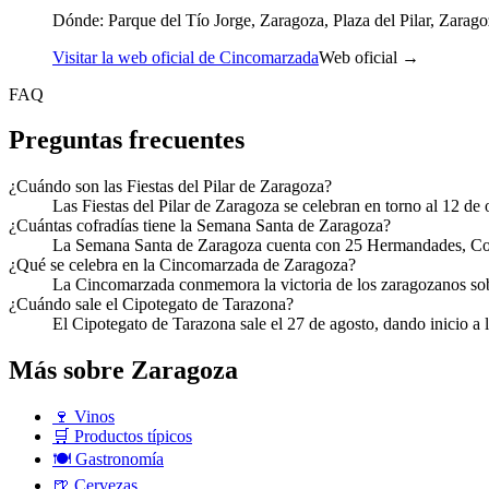
Dónde:
Parque del Tío Jorge, Zaragoza, Plaza del Pilar, Zarag
Visitar la web oficial de Cincomarzada
Web oficial →
FAQ
Preguntas frecuentes
¿Cuándo son las Fiestas del Pilar de Zaragoza?
Las Fiestas del Pilar de Zaragoza se celebran en torno al 12 de 
¿Cuántas cofradías tiene la Semana Santa de Zaragoza?
La Semana Santa de Zaragoza cuenta con 25 Hermandades, Cofra
¿Qué se celebra en la Cincomarzada de Zaragoza?
La Cincomarzada conmemora la victoria de los zaragozanos sobre 
¿Cuándo sale el Cipotegato de Tarazona?
El Cipotegato de Tarazona sale el 27 de agosto, dando inicio a la
Más sobre Zaragoza
🍷
Vinos
🛒
Productos típicos
🍽️
Gastronomía
🍺
Cervezas