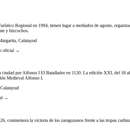
urístico Regional en 1994, tienen lugar a mediados de agosto, organiza
ate y bizcochos.
argarita, Calatayud
 oficial →
la ciudad por Alfonso I El Batallador en 1120. La edición XXI, del 18 
ción Medieval Alfonso I.
 Calatayud
ial →
, conmemora la victoria de los zaragozanos frente a las tropas carlista