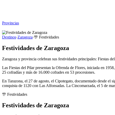
Viajar sin Destino
Destinos
Temas
▾
Archivo
Sobre
Provincias
☰
Destinos
·
Zaragoza
·
🎊
Festividades
Festividades de Zaragoza
Zaragoza y provincia celebran sus festividades principales: Fiestas 
Las Fiestas del Pilar presentan la Ofrenda de Flores, iniciada en 195
25 cofradías y más de 16.000 cofrades en 53 procesiones.
En Tarazona, el 27 de agosto, el Cipotegato, documentado desde el si
conquista de 1120 con Las Alfonsadas. La Cincomarzada, el 5 de marzo
🎊
Festividades
Festividades de Zaragoza