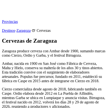
Viajar sin Destino
Destinos
Temas
▾
Archivo
Sobre
Provincias
☰
Destinos
·
Zaragoza
·
🍺
Cervezas
Cervezas de Zaragoza
Zaragoza produce cerveza con Ambar desde 1900, sumando marcas
como Cierzo, Ordio y Garba, y el festival Birragoza.
Ambar, nacida en 1900 en San José como Fábrica de Cerveza,
Malta y Hielo, conserva su maltería de los años 30 y tinos abiertos.
Esta tradición convive con el surgimiento de elaboradores
artesanales. Populus fue precursor, fundado en 2011, estableció su
fábrica en Caspe en 2015 antes de integrarse en Cierzo en 2018.
Cierzo comercializa desde agosto de 2018, fabricando también en
Caspe. Ordio elabora desde 2012 en La Puebla de Alfindén,
mientras Garba se ubica en Lumpiaque y anuncia visitas. Birragoza,
el festival nacido en 2012, volverá los días 28 y 29 de agosto de
2026, reuniendo a productores y aficionados.