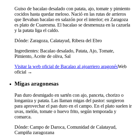
Guiso de bacalao desalado con patata, ajo, tomate y pimiento
cocidos hasta quedar meloso. Nació en las rutas de arrieros
que llevaban bacalao en salazón por el interior; en Zaragoza
es plato de Cuaresma. El bacalao se desmenuza en la cazuela
y la patata liga el caldo.
Dónde:
Zaragoza, Calatayud, Ribera del Ebro
Ingredientes:
Bacalao desalado, Patata, Ajo, Tomate,
Pimiento, Aceite de oliva, Sal
Visitar la web oficial de Bacalao al ajoarriero aragonés
Web
oficial →
Migas aragonesas
Pan duro desmigado en sartén con ajo, panceta, chorizo o
longaniza y patata. Las llaman migas del pastor: surgieron
para aprovechar el pan duro en el campo. En el plato suelen ir
uvas, melón, tomate o huevo frito, según temporada y
comarca.
Dónde:
Campo de Daroca, Comunidad de Calatayud,
Campiña zaragozana