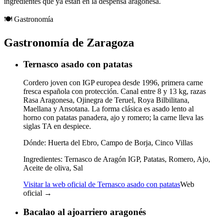
ingredientes que ya están en la despensa aragonesa.
🍽️
Gastronomía
Gastronomía de Zaragoza
Ternasco asado con patatas
Cordero joven con IGP europea desde 1996, primera carne
fresca española con protección. Canal entre 8 y 13 kg, razas
Rasa Aragonesa, Ojinegra de Teruel, Roya Bilbilitana,
Maellana y Ansotana. La forma clásica es asado lento al
horno con patatas panadera, ajo y romero; la carne lleva las
siglas TA en despiece.
Dónde:
Huerta del Ebro, Campo de Borja, Cinco Villas
Ingredientes:
Ternasco de Aragón IGP, Patatas, Romero, Ajo,
Aceite de oliva, Sal
Visitar la web oficial de Ternasco asado con patatas
Web
oficial →
Bacalao al ajoarriero aragonés