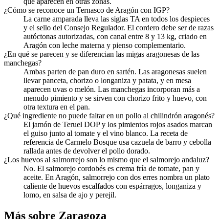
que aparecen en otras zonas.
¿Cómo se reconoce un Ternasco de Aragón con IGP?
La carne amparada lleva las siglas TA en todos los despieces
y el sello del Consejo Regulador. El cordero debe ser de razas
autóctonas autorizadas, con canal entre 8 y 13 kg, criado en
Aragón con leche materna y pienso complementario.
¿En qué se parecen y se diferencian las migas aragonesas de las
manchegas?
Ambas parten de pan duro en sartén. Las aragonesas suelen
llevar panceta, chorizo o longaniza y patata, y en mesa
aparecen uvas o melón. Las manchegas incorporan más a
menudo pimiento y se sirven con chorizo frito y huevo, con
otra textura en el pan.
¿Qué ingrediente no puede faltar en un pollo al chilindrón aragonés?
El jamón de Teruel DOP y los pimientos rojos asados marcan
el guiso junto al tomate y el vino blanco. La receta de
referencia de Carmelo Bosque usa cazuela de barro y cebolla
rallada antes de devolver el pollo dorado.
¿Los huevos al salmorrejo son lo mismo que el salmorejo andaluz?
No. El salmorejo cordobés es crema fría de tomate, pan y
aceite. En Aragón, salmorrejo con dos erres nombra un plato
caliente de huevos escalfados con espárragos, longaniza y
lomo, en salsa de ajo y perejil.
Más sobre Zaragoza