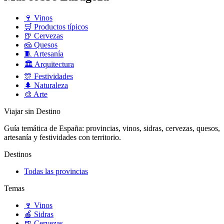
🍷
Vinos
🛒
Productos típicos
🍺
Cervezas
🧀
Quesos
🧵
Artesanía
🏛️
Arquitectura
🎊
Festividades
🌲
Naturaleza
🎨
Arte
Viajar sin Destino
Guía temática de España: provincias, vinos, sidras, cervezas, quesos,
artesanía y festividades con territorio.
Destinos
Todas las provincias
Temas
🍷
Vinos
🍎
Sidras
🍺
Cervezas