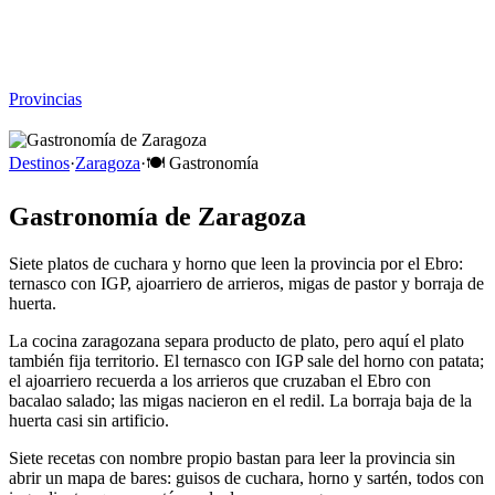
Viajar sin Destino
Destinos
Temas
▾
Archivo
Sobre
Provincias
☰
Destinos
·
Zaragoza
·
🍽️
Gastronomía
Gastronomía de Zaragoza
Siete platos de cuchara y horno que leen la provincia por el Ebro:
ternasco con IGP, ajoarriero de arrieros, migas de pastor y borraja de
huerta.
La cocina zaragozana separa producto de plato, pero aquí el plato
también fija territorio. El ternasco con IGP sale del horno con patata;
el ajoarriero recuerda a los arrieros que cruzaban el Ebro con
bacalao salado; las migas nacieron en el redil. La borraja baja de la
huerta casi sin artificio.
Siete recetas con nombre propio bastan para leer la provincia sin
abrir un mapa de bares: guisos de cuchara, horno y sartén, todos con