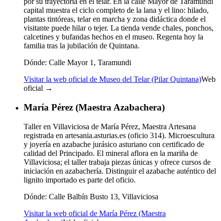
por su trayectoria en el telar. En la calle Mayor de Taramundi
capital muestra el ciclo completo de la lana y el lino: hilado,
plantas tintóreas, telar en marcha y zona didáctica donde el
visitante puede hilar o tejer. La tienda vende chales, ponchos,
calcetines y bufandas hechos en el museo. Regenta hoy la
familia tras la jubilación de Quintana.
Dónde:
Calle Mayor 1, Taramundi
Visitar la web oficial de Museo del Telar (Pilar Quintana)
Web
oficial →
María Pérez (Maestra Azabachera)
Taller en Villaviciosa de María Pérez, Maestra Artesana
registrada en artesania.asturias.es (oficio 314). Microescultura
y joyería en azabache jurásico asturiano con certificado de
calidad del Principado. El mineral aflora en la mariña de
Villaviciosa; el taller trabaja piezas únicas y ofrece cursos de
iniciación en azabachería. Distinguir el azabache auténtico del
lignito importado es parte del oficio.
Dónde:
Calle Balbín Busto 13, Villaviciosa
Visitar la web oficial de María Pérez (Maestra