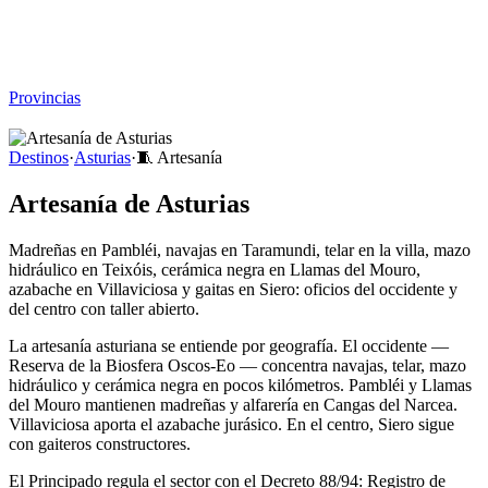
Viajar sin Destino
Destinos
Temas
▾
Archivo
Sobre
Provincias
☰
Destinos
·
Asturias
·
🧵
Artesanía
Artesanía de Asturias
Madreñas en Pambléi, navajas en Taramundi, telar en la villa, mazo
hidráulico en Teixóis, cerámica negra en Llamas del Mouro,
azabache en Villaviciosa y gaitas en Siero: oficios del occidente y
del centro con taller abierto.
La artesanía asturiana se entiende por geografía. El occidente —
Reserva de la Biosfera Oscos-Eo — concentra navajas, telar, mazo
hidráulico y cerámica negra en pocos kilómetros. Pambléi y Llamas
del Mouro mantienen madreñas y alfarería en Cangas del Narcea.
Villaviciosa aporta el azabache jurásico. En el centro, Siero sigue
con gaiteros constructores.
El Principado regula el sector con el Decreto 88/94: Registro de