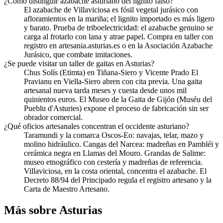
¿Cómo distinguir azabache asturiano del lignito falso?
El azabache de Villaviciosa es fósil vegetal jurásico con
afloramientos en la mariña; el lignito importado es más ligero
y barato. Prueba de triboelectricidad: el azabache genuino se
carga al frotarlo con lana y atrae papel. Compra en taller con
registro en artesania.asturias.es o en la Asociación Azabache
Jurásico, que combate imitaciones.
¿Se puede visitar un taller de gaitas en Asturias?
Chus Solís (Etimta) en Tiñana-Siero y Vicente Prado El
Pravianu en Viella-Siero abren con cita previa. Una gaita
artesanal nueva tarda meses y cuesta desde unos mil
quinientos euros. El Museo de la Gaita de Gijón (Muséu del
Pueblu d'Asturies) expone el proceso de fabricación sin ser
obrador comercial.
¿Qué oficios artesanales concentran el occidente asturiano?
Taramundi y la comarca Oscos-Eo: navajas, telar, mazo y
molino hidráulico. Cangas del Narcea: madreñas en Pambléi y
cerámica negra en Llamas del Mouro. Grandas de Salime:
museo etnográfico con cestería y madreñas de referencia.
Villaviciosa, en la costa oriental, concentra el azabache. El
Decreto 88/94 del Principado regula el registro artesano y la
Carta de Maestro Artesano.
Más sobre Asturias