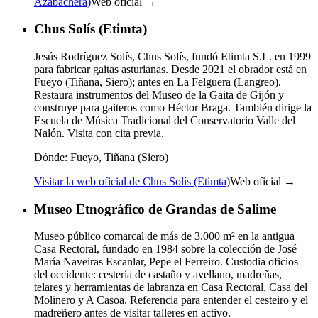
Azabachera)
Web oficial →
Chus Solís (Etimta)
Jesús Rodríguez Solís, Chus Solís, fundó Etimta S.L. en 1999
para fabricar gaitas asturianas. Desde 2021 el obrador está en
Fueyo (Tiñana, Siero); antes en La Felguera (Langreo).
Restaura instrumentos del Museo de la Gaita de Gijón y
construye para gaiteros como Héctor Braga. También dirige la
Escuela de Música Tradicional del Conservatorio Valle del
Nalón. Visita con cita previa.
Dónde:
Fueyo, Tiñana (Siero)
Visitar la web oficial de Chus Solís (Etimta)
Web oficial →
Museo Etnográfico de Grandas de Salime
Museo público comarcal de más de 3.000 m² en la antigua
Casa Rectoral, fundado en 1984 sobre la colección de José
María Naveiras Escanlar, Pepe el Ferreiro. Custodia oficios
del occidente: cestería de castaño y avellano, madreñas,
telares y herramientas de labranza en Casa Rectoral, Casa del
Molinero y A Casoa. Referencia para entender el cesteiro y el
madreñero antes de visitar talleres en activo.