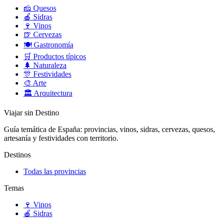
🧀
Quesos
🍎
Sidras
🍷
Vinos
🍺
Cervezas
🍽️
Gastronomía
🛒
Productos típicos
🌲
Naturaleza
🎊
Festividades
🎨
Arte
🏛️
Arquitectura
Viajar sin Destino
Guía temática de España: provincias, vinos, sidras, cervezas, quesos,
artesanía y festividades con territorio.
Destinos
Todas las provincias
Temas
🍷
Vinos
🍎
Sidras