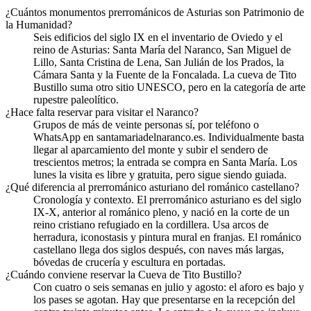
¿Cuántos monumentos prerrománicos de Asturias son Patrimonio de
la Humanidad?
Seis edificios del siglo IX en el inventario de Oviedo y el
reino de Asturias: Santa María del Naranco, San Miguel de
Lillo, Santa Cristina de Lena, San Julián de los Prados, la
Cámara Santa y la Fuente de la Foncalada. La cueva de Tito
Bustillo suma otro sitio UNESCO, pero en la categoría de arte
rupestre paleolítico.
¿Hace falta reservar para visitar el Naranco?
Grupos de más de veinte personas sí, por teléfono o
WhatsApp en santamariadelnaranco.es. Individualmente basta
llegar al aparcamiento del monte y subir el sendero de
trescientos metros; la entrada se compra en Santa María. Los
lunes la visita es libre y gratuita, pero sigue siendo guiada.
¿Qué diferencia al prerrománico asturiano del románico castellano?
Cronología y contexto. El prerrománico asturiano es del siglo
IX-X, anterior al románico pleno, y nació en la corte de un
reino cristiano refugiado en la cordillera. Usa arcos de
herradura, iconostasis y pintura mural en franjas. El románico
castellano llega dos siglos después, con naves más largas,
bóvedas de crucería y escultura en portadas.
¿Cuándo conviene reservar la Cueva de Tito Bustillo?
Con cuatro o seis semanas en julio y agosto: el aforo es bajo y
los pases se agotan. Hay que presentarse en la recepción del