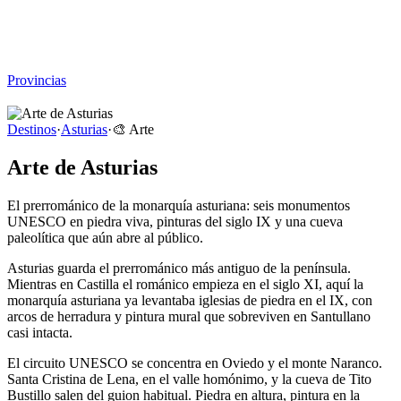
Viajar sin Destino
Destinos
Temas
▾
Archivo
Sobre
Provincias
☰
Destinos
·
Asturias
·
🎨
Arte
Arte de Asturias
El prerrománico de la monarquía asturiana: seis monumentos
UNESCO en piedra viva, pinturas del siglo IX y una cueva
paleolítica que aún abre al público.
Asturias guarda el prerrománico más antiguo de la península.
Mientras en Castilla el románico empieza en el siglo XI, aquí la
monarquía asturiana ya levantaba iglesias de piedra en el IX, con
arcos de herradura y pintura mural que sobreviven en Santullano
casi intacta.
El circuito UNESCO se concentra en Oviedo y el monte Naranco.
Santa Cristina de Lena, en el valle homónimo, y la cueva de Tito
Bustillo salen del guion habitual. Piedra en altura, pintura en la