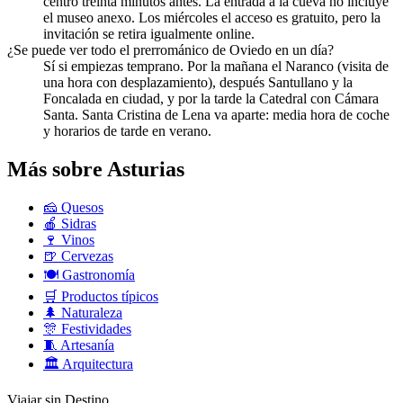
centro treinta minutos antes. La entrada a la cueva no incluye
el museo anexo. Los miércoles el acceso es gratuito, pero la
invitación se retira igualmente online.
¿Se puede ver todo el prerrománico de Oviedo en un día?
Sí si empiezas temprano. Por la mañana el Naranco (visita de
una hora con desplazamiento), después Santullano y la
Foncalada en ciudad, y por la tarde la Catedral con Cámara
Santa. Santa Cristina de Lena va aparte: media hora de coche
y horarios de tarde en verano.
Más sobre Asturias
🧀
Quesos
🍎
Sidras
🍷
Vinos
🍺
Cervezas
🍽️
Gastronomía
🛒
Productos típicos
🌲
Naturaleza
🎊
Festividades
🧵
Artesanía
🏛️
Arquitectura
Viajar sin Destino