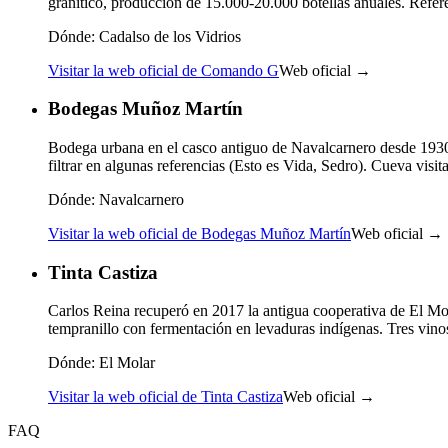
granítico, producción de 15.000-20.000 botellas anuales. Refe
Dónde:
Cadalso de los Vidrios
Visitar la web oficial de Comando G
Web oficial →
Bodegas Muñoz Martín
Bodega urbana en el casco antiguo de Navalcarnero desde 1930.
filtrar en algunas referencias (Esto es Vida, Sedro). Cueva visit
Dónde:
Navalcarnero
Visitar la web oficial de Bodegas Muñoz Martín
Web oficial →
Tinta Castiza
Carlos Reina recuperó en 2017 la antigua cooperativa de El Mol
tempranillo con fermentación en levaduras indígenas. Tres vin
Dónde:
El Molar
Visitar la web oficial de Tinta Castiza
Web oficial →
FAQ