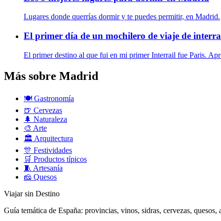
Lugares donde querrías dormir y te puedes permitir, en Madrid.
El primer día de un mochilero de viaje de interra
El primer destino al que fui en mi primer Interrail fue Paris. A
Más sobre Madrid
🍽️
Gastronomía
🍺
Cervezas
🌲
Naturaleza
🎨
Arte
🏛️
Arquitectura
🎊
Festividades
🛒
Productos típicos
🧵
Artesanía
🧀
Quesos
Viajar sin Destino
Guía temática de España: provincias, vinos, sidras, cervezas, quesos, ar