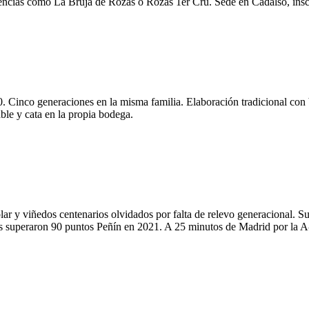
rencias como La Bruja de Rozas o Rozas 1er Cru. Sede en Cadalso, insc
 Cinco generaciones en la misma familia. Elaboración tradicional con 
able y cata en la propia bodega.
ar y viñedos centenarios olvidados por falta de relevo generacional. S
os superaron 90 puntos Peñín en 2021. A 25 minutos de Madrid por la A