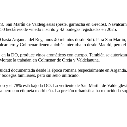
), San Martín de Valdeiglesias (oeste, garnacha en Gredos), Navalcarne
50 hectáreas de viñedo inscrito y 42 bodegas registradas en 2025.
 9 hasta Arganda del Rey, unos 40 minutos desde Sol). Para San Martín,
carnero y Colmenar tienen autobús interurbano desde Madrid, pero el h
en la DO, produce vinos aromáticos con cuerpo. También se autorizan air
orate la trabajan en Colmenar de Oreja y Valdelaguna.
inuidad documentada desde la época romana (especialmente en Arganda,
bodegas familiares, pero sin sello unificado.
 y el 78% está bajo la DO. La vertiente de San Martín de Valdeiglesias
la pero con etiqueta madrileña. La presión urbanística ha reducido la sup