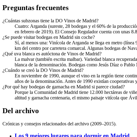
Preguntas frecuentes
¿Cuántas subzonas tiene la DO Vinos de Madrid?
Cuatro: Arganda (sureste, 28 bodegas y el 60% de la producción
en febrero de 2019). El Consejo Regulador cuenta con unas 8.8
¿Se puede visitar bodegas en Madrid sin coche?
Sí, al menos una: Vinícola de Arganda se llega en metro (línea
km del centro por carretera comarcal. Algunas bodegas de Naval
¿Qué uva blanca es autóctona de Vinos de Madrid?
La malvar (también escrita malbar). Variedad blanca recuperada 
blanca de la denominación. Bodegas como Jesús Díaz o Pablo M
¿Cuándo se creó la DO Vinos de Madrid?
En noviembre de 1990, aunque el vino en la región tiene cont
años de la denominación. Antes de 1990 existían cooperativas y 
¿Por qué hay bodegas de garnacha en Madrid si parece ciudad?
Porque la Comunidad de Madrid tiene 12.000 hectáreas de viñedo
altitud y garnacha centenaria, el mismo paisaje vitícola que Ávi
Del archivo
Crónicas y consejos relacionados del archivo (2009–2015).
Los 9 mejores lugares para dormir en Madrid