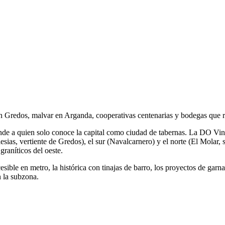
 Gredos, malvar en Arganda, cooperativas centenarias y bodegas que res
de a quien solo conoce la capital como ciudad de tabernas. La DO Vino
lesias, vertiente de Gredos), el sur (Navalcarnero) y el norte (El Molar,
raníticos del oeste.
esible en metro, la histórica con tinajas de barro, los proyectos de ga
n la subzona.