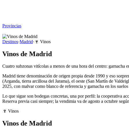
Viajar sin Destino
Destinos
Temas
▾
Archivo
Sobre
Provincias
☰
Destinos
·
Madrid
·
🍷
Vinos
Vinos de Madrid
Cuatro subzonas vitícolas a menos de una hora del centro: garnacha en
Madrid tiene denominación de origen propia desde 1990 y eso sorpren
(Arganda, tierra arcillosa del Jarama), el oeste (San Martín de Valdeig
2025, con malvar como blanco de referencia y garnacha en los suelos g
Lo que sigue son bodegas concretas, una por perfil: la cooperativa acc
Reserva previa casi siempre; la vendimia va de agosto a octubre segú
🍷
Vinos
Vinos de Madrid