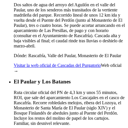
Dos saltos de agua del arroyo del Aguilón en el valle del
Paular, uno de los senderos más transitados de la vertiente
madrileña del parque. Recorrido lineal de unos 12 km ida y
vuelta desde el Puente del Perdón (junto al Monasterio de El
Paular), tres o cuatro horas. Se puede acortar arrancando en el
aparcamiento de Las Presillas, de pago y con horario
(consultar en el Ayuntamiento de Rascafría). Cascada alta y
baja visibles al final; el caudal rinde tras lluvias o deshielo de
marzo-abril.
Dónde:
Rascafría, Valle del Paular, Monasterio de El Paular
Visitar la web oficial de Cascadas del Purgatorio
Web oficial
→
El Paular y Los Batanes
Ruta circular oficial del PN de 4,3 km y unos 55 minutos,
ROI, que sale del aparcamiento Los Cascajales en el casco de
Rascafría. Recorre robledales melojos, ribera del Lozoya, el
Monasterio de Santa María de El Paular (siglo XIV) y el
Bosque Finlandés de abedules junto al Puente del Perdón.
Incluye los restos del molino de papel de los cartujos.
Familiar, sin desnivel relevante.