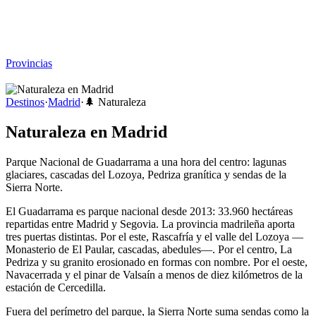
Viajar sin Destino
Destinos
Temas
▾
Archivo
Sobre
Provincias
☰
Destinos
·
Madrid
·
🌲
Naturaleza
Naturaleza en Madrid
Parque Nacional de Guadarrama a una hora del centro: lagunas
glaciares, cascadas del Lozoya, Pedriza granítica y sendas de la
Sierra Norte.
El Guadarrama es parque nacional desde 2013: 33.960 hectáreas
repartidas entre Madrid y Segovia. La provincia madrileña aporta
tres puertas distintas. Por el este, Rascafría y el valle del Lozoya —
Monasterio de El Paular, cascadas, abedules—. Por el centro, La
Pedriza y su granito erosionado en formas con nombre. Por el oeste,
Navacerrada y el pinar de Valsaín a menos de diez kilómetros de la
estación de Cercedilla.
Fuera del perímetro del parque, la Sierra Norte suma sendas como la