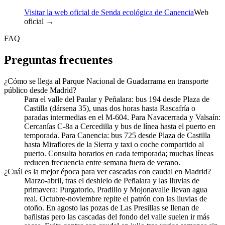
Visitar la web oficial de Senda ecológica de Canencia
Web
oficial →
FAQ
Preguntas frecuentes
¿Cómo se llega al Parque Nacional de Guadarrama en transporte
público desde Madrid?
Para el valle del Paular y Peñalara: bus 194 desde Plaza de
Castilla (dársena 35), unas dos horas hasta Rascafría o
paradas intermedias en el M-604. Para Navacerrada y Valsaín:
Cercanías C-8a a Cercedilla y bus de línea hasta el puerto en
temporada. Para Canencia: bus 725 desde Plaza de Castilla
hasta Miraflores de la Sierra y taxi o coche compartido al
puerto. Consulta horarios en cada temporada; muchas líneas
reducen frecuencia entre semana fuera de verano.
¿Cuál es la mejor época para ver cascadas con caudal en Madrid?
Marzo-abril, tras el deshielo de Peñalara y las lluvias de
primavera: Purgatorio, Pradillo y Mojonavalle llevan agua
real. Octubre-noviembre repite el patrón con las lluvias de
otoño. En agosto las pozas de Las Presillas se llenan de
bañistas pero las cascadas del fondo del valle suelen ir más