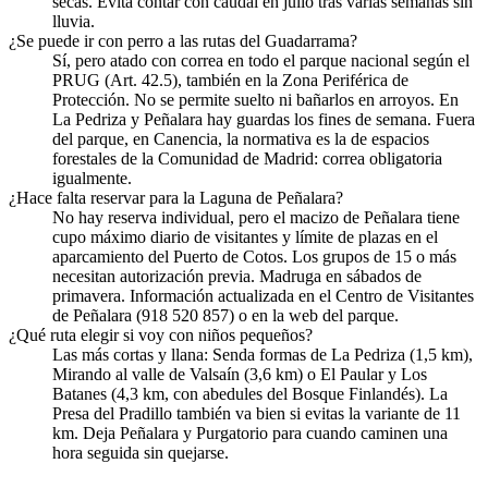
secas. Evita contar con caudal en julio tras varias semanas sin
lluvia.
¿Se puede ir con perro a las rutas del Guadarrama?
Sí, pero atado con correa en todo el parque nacional según el
PRUG (Art. 42.5), también en la Zona Periférica de
Protección. No se permite suelto ni bañarlos en arroyos. En
La Pedriza y Peñalara hay guardas los fines de semana. Fuera
del parque, en Canencia, la normativa es la de espacios
forestales de la Comunidad de Madrid: correa obligatoria
igualmente.
¿Hace falta reservar para la Laguna de Peñalara?
No hay reserva individual, pero el macizo de Peñalara tiene
cupo máximo diario de visitantes y límite de plazas en el
aparcamiento del Puerto de Cotos. Los grupos de 15 o más
necesitan autorización previa. Madruga en sábados de
primavera. Información actualizada en el Centro de Visitantes
de Peñalara (918 520 857) o en la web del parque.
¿Qué ruta elegir si voy con niños pequeños?
Las más cortas y llana: Senda formas de La Pedriza (1,5 km),
Mirando al valle de Valsaín (3,6 km) o El Paular y Los
Batanes (4,3 km, con abedules del Bosque Finlandés). La
Presa del Pradillo también va bien si evitas la variante de 11
km. Deja Peñalara y Purgatorio para cuando caminen una
hora seguida sin quejarse.