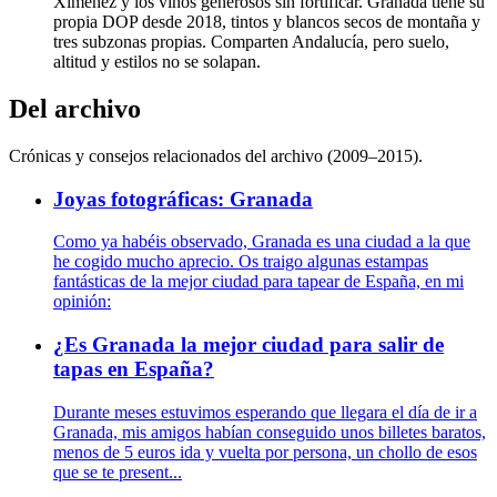
Ximénez y los vinos generosos sin fortificar. Granada tiene su
propia DOP desde 2018, tintos y blancos secos de montaña y
tres subzonas propias. Comparten Andalucía, pero suelo,
altitud y estilos no se solapan.
Del archivo
Crónicas y consejos relacionados del archivo (2009–2015).
Joyas fotográficas: Granada
Como ya habéis observado, Granada es una ciudad a la que
he cogido mucho aprecio. Os traigo algunas estampas
fantásticas de la mejor ciudad para tapear de España, en mi
opinión:
¿Es Granada la mejor ciudad para salir de
tapas en España?
Durante meses estuvimos esperando que llegara el día de ir a
Granada, mis amigos habían conseguido unos billetes baratos,
menos de 5 euros ida y vuelta por persona, un chollo de esos
que se te present...