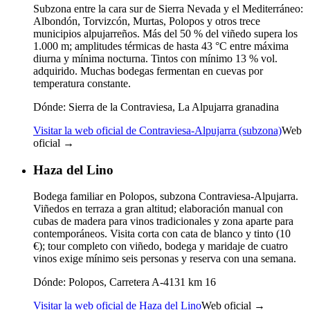
Subzona entre la cara sur de Sierra Nevada y el Mediterráneo:
Albondón, Torvizcón, Murtas, Polopos y otros trece
municipios alpujarreños. Más del 50 % del viñedo supera los
1.000 m; amplitudes térmicas de hasta 43 °C entre máxima
diurna y mínima nocturna. Tintos con mínimo 13 % vol.
adquirido. Muchas bodegas fermentan en cuevas por
temperatura constante.
Dónde:
Sierra de la Contraviesa, La Alpujarra granadina
Visitar la web oficial de Contraviesa-Alpujarra (subzona)
Web
oficial →
Haza del Lino
Bodega familiar en Polopos, subzona Contraviesa-Alpujarra.
Viñedos en terraza a gran altitud; elaboración manual con
cubas de madera para vinos tradicionales y zona aparte para
contemporáneos. Visita corta con cata de blanco y tinto (10
€); tour completo con viñedo, bodega y maridaje de cuatro
vinos exige mínimo seis personas y reserva con una semana.
Dónde:
Polopos, Carretera A-4131 km 16
Visitar la web oficial de Haza del Lino
Web oficial →