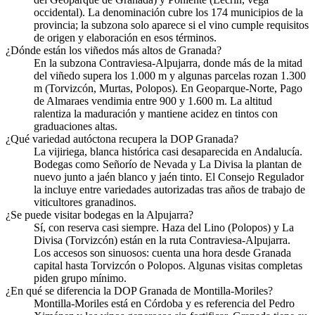
occidental). La denominación cubre los 174 municipios de la
provincia; la subzona solo aparece si el vino cumple requisitos
de origen y elaboración en esos términos.
¿Dónde están los viñedos más altos de Granada?
En la subzona Contraviesa-Alpujarra, donde más de la mitad
del viñedo supera los 1.000 m y algunas parcelas rozan 1.300
m (Torvizcón, Murtas, Polopos). En Geoparque-Norte, Pago
de Almaraes vendimia entre 900 y 1.600 m. La altitud
ralentiza la maduración y mantiene acidez en tintos con
graduaciones altas.
¿Qué variedad autóctona recupera la DOP Granada?
La vijiriega, blanca histórica casi desaparecida en Andalucía.
Bodegas como Señorío de Nevada y La Divisa la plantan de
nuevo junto a jaén blanco y jaén tinto. El Consejo Regulador
la incluye entre variedades autorizadas tras años de trabajo de
viticultores granadinos.
¿Se puede visitar bodegas en la Alpujarra?
Sí, con reserva casi siempre. Haza del Lino (Polopos) y La
Divisa (Torvizcón) están en la ruta Contraviesa-Alpujarra.
Los accesos son sinuosos: cuenta una hora desde Granada
capital hasta Torvizcón o Polopos. Algunas visitas completas
piden grupo mínimo.
¿En qué se diferencia la DOP Granada de Montilla-Moriles?
Montilla-Moriles está en Córdoba y es referencia del Pedro