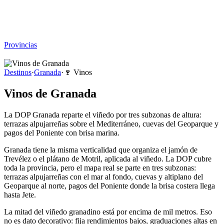
Viajar sin Destino
Destinos
Temas
▾
Archivo
Sobre
Provincias
☰
Destinos
·
Granada
·
🍷
Vinos
Vinos de Granada
La DOP Granada reparte el viñedo por tres subzonas de altura:
terrazas alpujarreñas sobre el Mediterráneo, cuevas del Geoparque y
pagos del Poniente con brisa marina.
Granada tiene la misma verticalidad que organiza el jamón de
Trevélez o el plátano de Motril, aplicada al viñedo. La DOP cubre
toda la provincia, pero el mapa real se parte en tres subzonas:
terrazas alpujarreñas con el mar al fondo, cuevas y altiplano del
Geoparque al norte, pagos del Poniente donde la brisa costera llega
hasta Jete.
La mitad del viñedo granadino está por encima de mil metros. Eso
no es dato decorativo: fija rendimientos bajos, graduaciones altas en