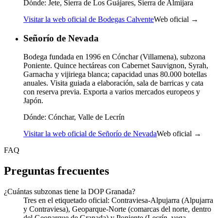
Dónde:
Jete, Sierra de Los Guájares, Sierra de Almijara
Visitar la web oficial de Bodegas Calvente
Web oficial →
Señorío de Nevada
Bodega fundada en 1996 en Cónchar (Villamena), subzona
Poniente. Quince hectáreas con Cabernet Sauvignon, Syrah,
Garnacha y vijiriega blanca; capacidad unas 80.000 botellas
anuales. Visita guiada a elaboración, sala de barricas y cata
con reserva previa. Exporta a varios mercados europeos y
Japón.
Dónde:
Cónchar, Valle de Lecrín
Visitar la web oficial de Señorío de Nevada
Web oficial →
FAQ
Preguntas frecuentes
¿Cuántas subzonas tiene la DOP Granada?
Tres en el etiquetado oficial: Contraviesa-Alpujarra (Alpujarra
y Contraviesa), Geoparque-Norte (comarcas del norte, dentro
del Geoparque de Granada) y Poniente (Lecrín, vega