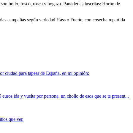
son bollo, rosco, rosca y hogaza. Panaderías inscritas: Horno de
arias campañas según variedad Hass o Fuerte, con cosecha repartida
or ciudad para tapear de España, en mi opinión:
uros ida y vuelta por persona, un chollo de esos que se te present...
tios que ver.