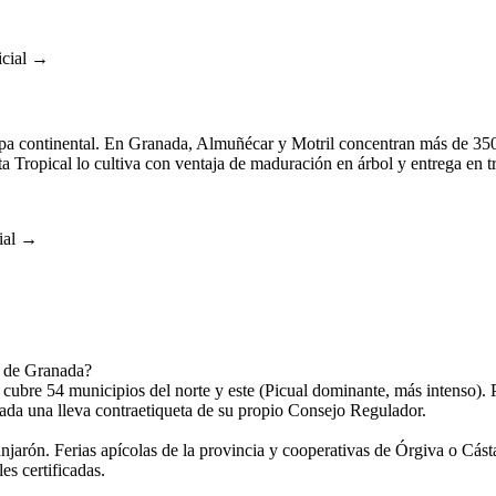
icial →
ropa continental. En Granada, Almuñécar y Motril concentran más de 35
a Tropical lo cultiva con ventaja de maduración en árbol y entrega en t
ial →
te de Granada?
ubre 54 municipios del norte y este (Picual dominante, más intenso). 
ada una lleva contraetiqueta de su propio Consejo Regulador.
arón. Ferias apícolas de la provincia y cooperativas de Órgiva o Cásta
s certificadas.