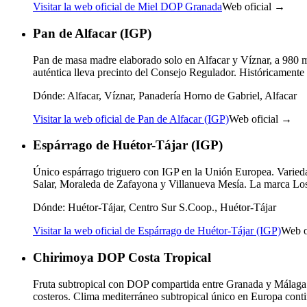
Visitar la web oficial de Miel DOP Granada
Web oficial →
Pan de Alfacar (IGP)
Pan de masa madre elaborado solo en Alfacar y Víznar, a 980 m e
auténtica lleva precinto del Consejo Regulador. Históricamente
Dónde:
Alfacar, Víznar, Panadería Horno de Gabriel, Alfacar
Visitar la web oficial de Pan de Alfacar (IGP)
Web oficial →
Espárrago de Huétor-Tájar (IGP)
Único espárrago triguero con IGP en la Unión Europea. Variedad
Salar, Moraleda de Zafayona y Villanueva Mesía. La marca Los 
Dónde:
Huétor-Tájar, Centro Sur S.Coop., Huétor-Tájar
Visitar la web oficial de Espárrago de Huétor-Tájar (IGP)
Web o
Chirimoya DOP Costa Tropical
Fruta subtropical con DOP compartida entre Granada y Málaga. S
costeros. Clima mediterráneo subtropical único en Europa conti