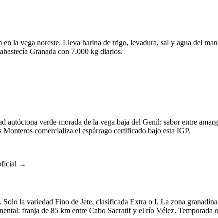
n la vega noreste. Lleva harina de trigo, levadura, sal y agua del mana
 abastecía Granada con 7.000 kg diarios.
 autóctona verde-morada de la vega baja del Genil: sabor entre amargo y
Monteros comercializa el espárrago certificado bajo esta IGP.
ficial →
olo la variedad Fino de Jete, clasificada Extra o I. La zona granadina
nental: franja de 85 km entre Cabo Sacratif y el río Vélez. Temporada o