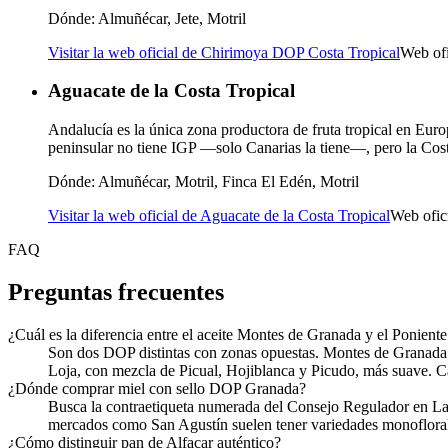
Dónde:
Almuñécar, Jete, Motril
Visitar la web oficial de Chirimoya DOP Costa Tropical
Web of
Aguacate de la Costa Tropical
Andalucía es la única zona productora de fruta tropical en Eu
peninsular no tiene IGP —solo Canarias la tiene—, pero la Cost
Dónde:
Almuñécar, Motril, Finca El Edén, Motril
Visitar la web oficial de Aguacate de la Costa Tropical
Web ofic
FAQ
Preguntas frecuentes
¿Cuál es la diferencia entre el aceite Montes de Granada y el Ponien
Son dos DOP distintas con zonas opuestas. Montes de Granada c
Loja, con mezcla de Picual, Hojiblanca y Picudo, más suave. C
¿Dónde comprar miel con sello DOP Granada?
Busca la contraetiqueta numerada del Consejo Regulador en Lanj
mercados como San Agustín suelen tener variedades monoflorale
¿Cómo distinguir pan de Alfacar auténtico?