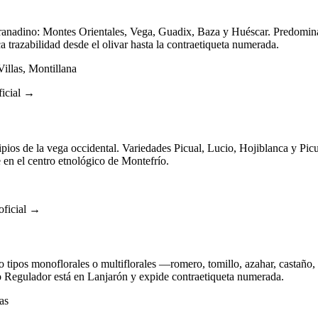
e granadino: Montes Orientales, Vega, Guadix, Baza y Huéscar. Predomin
 trazabilidad desde el olivar hasta la contraetiqueta numerada.
illas, Montillana
icial →
ios de la vega occidental. Variedades Picual, Lucio, Hojiblanca y Pic
en el centro etnológico de Montefrío.
oficial →
ipos monoflorales o multiflorales —romero, tomillo, azahar, castaño, 
o Regulador está en Lanjarón y expide contraetiqueta numerada.
as