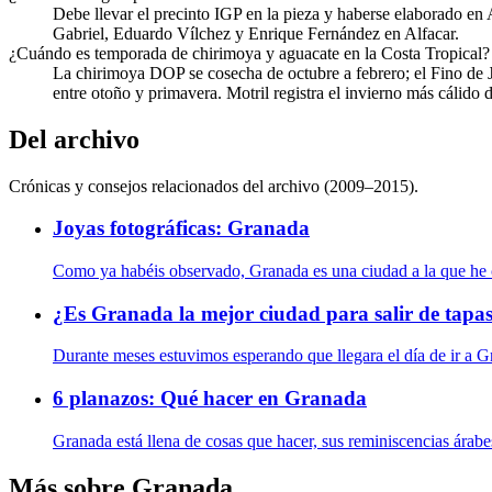
Debe llevar el precinto IGP en la pieza y haberse elaborado en
Gabriel, Eduardo Vílchez y Enrique Fernández en Alfacar.
¿Cuándo es temporada de chirimoya y aguacate en la Costa Tropical?
La chirimoya DOP se cosecha de octubre a febrero; el Fino de J
entre otoño y primavera. Motril registra el invierno más cálido 
Del archivo
Crónicas y consejos relacionados del archivo (2009–2015).
Joyas fotográficas: Granada
Como ya habéis observado, Granada es una ciudad a la que he c
¿Es Granada la mejor ciudad para salir de tapa
Durante meses estuvimos esperando que llegara el día de ir a Gr
6 planazos: Qué hacer en Granada
Granada está llena de cosas que hacer, sus reminiscencias árabes
Más sobre Granada