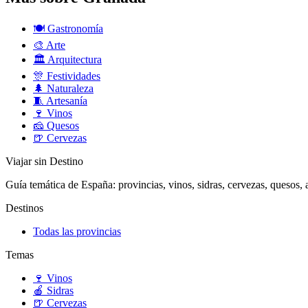
🍽️
Gastronomía
🎨
Arte
🏛️
Arquitectura
🎊
Festividades
🌲
Naturaleza
🧵
Artesanía
🍷
Vinos
🧀
Quesos
🍺
Cervezas
Viajar sin Destino
Guía temática de España: provincias, vinos, sidras, cervezas, quesos, ar
Destinos
Todas las provincias
Temas
🍷
Vinos
🍎
Sidras
🍺
Cervezas