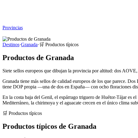
Viajar sin Destino
Destinos
Temas
▾
Archivo
Sobre
Provincias
☰
Destinos
·
Granada
·
🛒
Productos típicos
Productos de Granada
Siete sellos europeos que dibujan la provincia por altitud: dos AOVE, m
Granada tiene más sellos de calidad europeos de los que parece. Dos 
tiene DOP propia —una de dos en España— con ocho floraciones distin
En la costa baja del Genil, el espárrago triguero de Huétor-Tájar es e
Mediterráneo, la chirimoya y el aguacate crecen en el único clima sub
🛒
Productos típicos
Productos típicos de Granada