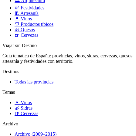
🏛️
Arquitectura
🎊
Festividades
🧵
Artesanía
🍷
Vinos
🛒
Productos típicos
🧀
Quesos
🍺
Cervezas
Viajar sin Destino
Guía temática de España: provincias, vinos, sidras, cervezas, quesos,
artesanía y festividades con territorio.
Destinos
Todas las provincias
Temas
🍷
Vinos
🍎
Sidras
🍺
Cervezas
Archivo
Archivo (2009–2015)