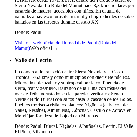
Sierra Nevada. La Ruta del Mamut hace 8,3 km circulares por
pasarela de madera, accesibles con niños. En el aula de
naturaleza hay esculturas del mamut y el tigre dientes de sable
hallados en las turberas durante el siglo XX.
Dónde:
Padul
Visitar la web oficial de Humedal de Padul (Ruta del
Mamut)
Web oficial →
Valle de Lecrín
La comarca de transición entre Sierra Nevada y la Costa
Tropical, 462 km² y ocho municipios con diecisiete núcleos.
Microclima de azahar y subtropical por la confluencia de
sierra, mar y deshielo. Barranco de la Luna con fósiles del
mar de Tetis incrustados en las paredes verticales; Senda
Verde del río Dúrcal con saltos hasta la cascada de los Bolos.
Pueblos morisco-cristianos blancos: Nigüelas (el balcón del
Valle), Restábal, Albuñuelas, Cónchar. Castillo de Zoraya en
Mondújar, fortaleza de Lojuela en Murchas.
Dónde:
Padul, Dúrcal, Nigüelas, Albuñuelas, Lecrín, El Valle,
El Pinar, Villamena