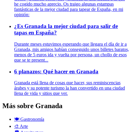
he cogido mucho aprecio. Os traigo algunas estampas
fantásticas de la mejor ciudad para tapear de España, en mi
opinión:
¿Es Granada la mejor ciudad para salir de
tapas en España?
Durante meses estuvimos esperando que llegara el día de ir a
Granada, mis amigos habían conseguido unos billetes baratos,
menos de 5 euros ida y vuelta por persona, un chollo de esos
que se te present...
6 planazos: Qué hacer en Granada
Granada está llena de cosas que hacer, sus reminiscencias
árabes y su potente turismo la han convertido en una ciudad
llena de vida y sitios que ver.
Más sobre Granada
🍽️
Gastronomía
🎨
Arte