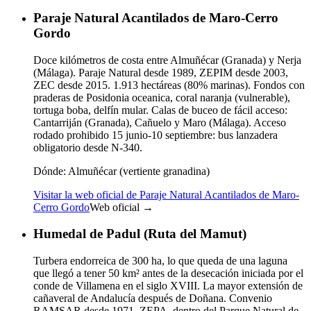
Paraje Natural Acantilados de Maro-Cerro
Gordo
Doce kilómetros de costa entre Almuñécar (Granada) y Nerja
(Málaga). Paraje Natural desde 1989, ZEPIM desde 2003,
ZEC desde 2015. 1.913 hectáreas (80% marinas). Fondos con
praderas de Posidonia oceanica, coral naranja (vulnerable),
tortuga boba, delfín mular. Calas de buceo de fácil acceso:
Cantarriján (Granada), Cañuelo y Maro (Málaga). Acceso
rodado prohibido 15 junio-10 septiembre: bus lanzadera
obligatorio desde N-340.
Dónde:
Almuñécar (vertiente granadina)
Visitar la web oficial de Paraje Natural Acantilados de Maro-
Cerro Gordo
Web oficial →
Humedal de Padul (Ruta del Mamut)
Turbera endorreica de 300 ha, lo que queda de una laguna
que llegó a tener 50 km² antes de la desecación iniciada por el
conde de Villamena en el siglo XVIII. La mayor extensión de
cañaveral de Andalucía después de Doñana. Convenio
RAMSAR desde 1971, ZEPA, dentro del Parque Natural de