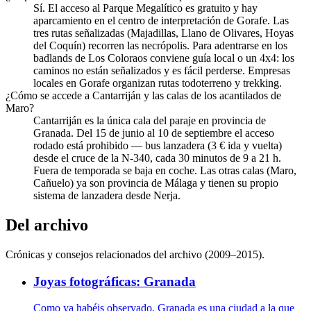
Sí. El acceso al Parque Megalítico es gratuito y hay
aparcamiento en el centro de interpretación de Gorafe. Las
tres rutas señalizadas (Majadillas, Llano de Olivares, Hoyas
del Coquín) recorren las necrópolis. Para adentrarse en los
badlands de Los Coloraos conviene guía local o un 4x4: los
caminos no están señalizados y es fácil perderse. Empresas
locales en Gorafe organizan rutas todoterreno y trekking.
¿Cómo se accede a Cantarriján y las calas de los acantilados de
Maro?
Cantarriján es la única cala del paraje en provincia de
Granada. Del 15 de junio al 10 de septiembre el acceso
rodado está prohibido — bus lanzadera (3 € ida y vuelta)
desde el cruce de la N-340, cada 30 minutos de 9 a 21 h.
Fuera de temporada se baja en coche. Las otras calas (Maro,
Cañuelo) ya son provincia de Málaga y tienen su propio
sistema de lanzadera desde Nerja.
Del archivo
Crónicas y consejos relacionados del archivo (2009–2015).
Joyas fotográficas: Granada
Como ya habéis observado, Granada es una ciudad a la que