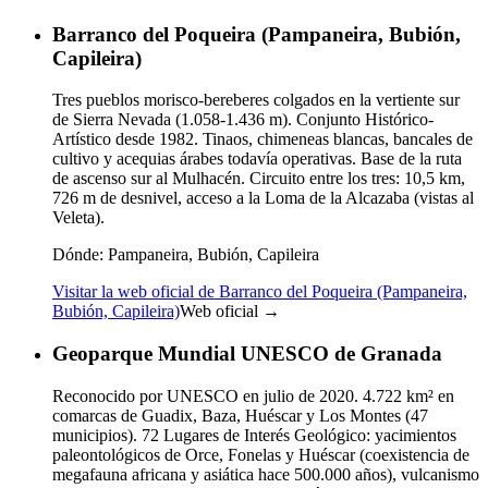
Barranco del Poqueira (Pampaneira, Bubión,
Capileira)
Tres pueblos morisco-bereberes colgados en la vertiente sur
de Sierra Nevada (1.058-1.436 m). Conjunto Histórico-
Artístico desde 1982. Tinaos, chimeneas blancas, bancales de
cultivo y acequias árabes todavía operativas. Base de la ruta
de ascenso sur al Mulhacén. Circuito entre los tres: 10,5 km,
726 m de desnivel, acceso a la Loma de la Alcazaba (vistas al
Veleta).
Dónde:
Pampaneira, Bubión, Capileira
Visitar la web oficial de Barranco del Poqueira (Pampaneira,
Bubión, Capileira)
Web oficial →
Geoparque Mundial UNESCO de Granada
Reconocido por UNESCO en julio de 2020. 4.722 km² en
comarcas de Guadix, Baza, Huéscar y Los Montes (47
municipios). 72 Lugares de Interés Geológico: yacimientos
paleontológicos de Orce, Fonelas y Huéscar (coexistencia de
megafauna africana y asiática hace 500.000 años), vulcanismo