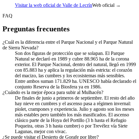
Visitar la web oficial de Valle de Lecrín
Web oficial →
FAQ
Preguntas frecuentes
¿Cuál es la diferencia entre el Parque Nacional y el Parque Natural
de Sierra Nevada?
Son dos figuras de protección que se solapan. El Parque
Natural se declaró en 1989 y cubre 88.965 ha de la corona
exterior. El Parque Nacional, dentro del natural, llegó en 1999
con 85.883 ha y aplica la regulación más estricta: el corazón
del macizo, las cumbres y los ecosistemas más sensibles.
Entre ambos suman 171.829 ha. UNESCO había declarado el
conjunto Reserva de la Biosfera ya en 1986.
¿Cuándo es la mejor época para subir al Mulhacén?
De finales de junio a primeros de septiembre. El resto del año
hay nieve en cumbres y el ascenso pasa a régimen invernal:
piolet, crampones y experiencia. Julio y agosto son los meses
más estables pero también los más masificados. El ascenso
clásico parte de la Hoya del Portillo (3 h hasta el Refugio
Poqueira, otras 3 h hasta cumbre) o por Trevélez vía Siete
Lagunas, mejor con vivac.
¿Se puede visitar el Desierto de Gorafe por libre?