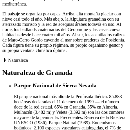
mediterránea.
El paisaje se organiza por capas. Arriba, alta montaña glaciar con
nieve casi todo el año. Más abajo, la Alpujarra granadina con su
aterrazado morisco y la red de acequias árabes todavía en uso. Al
norte, los badlands cuaternarios del Geoparque y las casas-cueva
habitadas desde hace cuatro mil años. Al sur, los acantilados calizos
de Maro-Cerro Gordo cayendo al mar sobre praderas de Posidonia.
Cada figura tiene su propio régimen, su propio organismo gestor y
su propia ventana climática óptima.
🌲
Naturaleza
Naturaleza de Granada
Parque Nacional de Sierra Nevada
El parque nacional más alto de la Península Ibérica. 85.883
hectáreas declaradas el 11 de enero de 1999 — el número
doce de la red estatal. 65% en Granada, 35% en Almería.
Mulhacén (3.482 m) y Veleta (3.392 m) son las dos cumbres
mayores de la península. Precedentes: Reserva de la Biosfera
UNESCO (1986), Parque Natural (1989). Endemismos
botánicos: 2.100 especies vasculares catalogadas, el 7% de