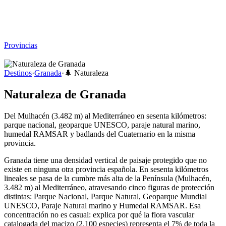
Viajar sin Destino
Destinos
Temas
▾
Archivo
Sobre
Provincias
☰
Destinos
·
Granada
·
🌲
Naturaleza
Naturaleza de Granada
Del Mulhacén (3.482 m) al Mediterráneo en sesenta kilómetros:
parque nacional, geoparque UNESCO, paraje natural marino,
humedal RAMSAR y badlands del Cuaternario en la misma
provincia.
Granada tiene una densidad vertical de paisaje protegido que no
existe en ninguna otra provincia española. En sesenta kilómetros
lineales se pasa de la cumbre más alta de la Península (Mulhacén,
3.482 m) al Mediterráneo, atravesando cinco figuras de protección
distintas: Parque Nacional, Parque Natural, Geoparque Mundial
UNESCO, Paraje Natural marino y Humedal RAMSAR. Esa
concentración no es casual: explica por qué la flora vascular
catalogada del macizo (2.100 especies) representa el 7% de toda la