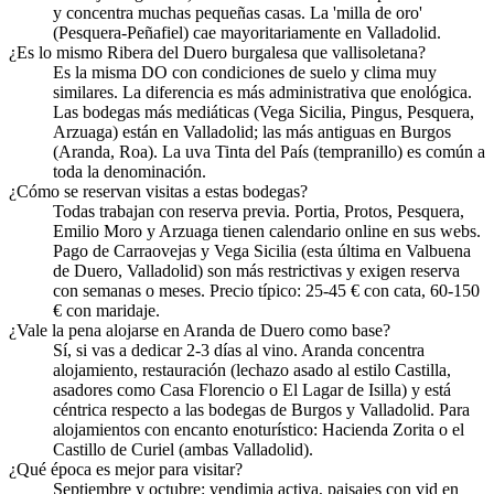
y concentra muchas pequeñas casas. La 'milla de oro'
(Pesquera-Peñafiel) cae mayoritariamente en Valladolid.
¿Es lo mismo Ribera del Duero burgalesa que vallisoletana?
Es la misma DO con condiciones de suelo y clima muy
similares. La diferencia es más administrativa que enológica.
Las bodegas más mediáticas (Vega Sicilia, Pingus, Pesquera,
Arzuaga) están en Valladolid; las más antiguas en Burgos
(Aranda, Roa). La uva Tinta del País (tempranillo) es común a
toda la denominación.
¿Cómo se reservan visitas a estas bodegas?
Todas trabajan con reserva previa. Portia, Protos, Pesquera,
Emilio Moro y Arzuaga tienen calendario online en sus webs.
Pago de Carraovejas y Vega Sicilia (esta última en Valbuena
de Duero, Valladolid) son más restrictivas y exigen reserva
con semanas o meses. Precio típico: 25-45 € con cata, 60-150
€ con maridaje.
¿Vale la pena alojarse en Aranda de Duero como base?
Sí, si vas a dedicar 2-3 días al vino. Aranda concentra
alojamiento, restauración (lechazo asado al estilo Castilla,
asadores como Casa Florencio o El Lagar de Isilla) y está
céntrica respecto a las bodegas de Burgos y Valladolid. Para
alojamientos con encanto enoturístico: Hacienda Zorita o el
Castillo de Curiel (ambas Valladolid).
¿Qué época es mejor para visitar?
Septiembre y octubre: vendimia activa, paisajes con vid en