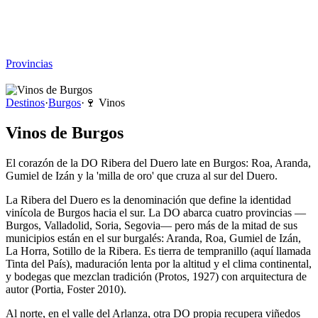
Viajar sin Destino
Destinos
Temas
▾
Archivo
Sobre
Provincias
☰
Destinos
·
Burgos
·
🍷
Vinos
Vinos de Burgos
El corazón de la DO Ribera del Duero late en Burgos: Roa, Aranda,
Gumiel de Izán y la 'milla de oro' que cruza al sur del Duero.
La Ribera del Duero es la denominación que define la identidad
vinícola de Burgos hacia el sur. La DO abarca cuatro provincias —
Burgos, Valladolid, Soria, Segovia— pero más de la mitad de sus
municipios están en el sur burgalés: Aranda, Roa, Gumiel de Izán,
La Horra, Sotillo de la Ribera. Es tierra de tempranillo (aquí llamada
Tinta del País), maduración lenta por la altitud y el clima continental,
y bodegas que mezclan tradición (Protos, 1927) con arquitectura de
autor (Portia, Foster 2010).
Al norte, en el valle del Arlanza, otra DO propia recupera viñedos