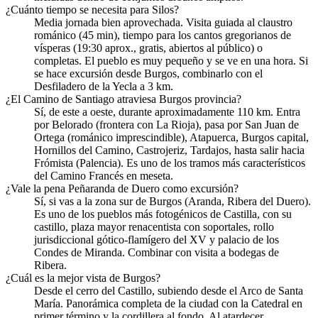
¿Cuánto tiempo se necesita para Silos?
Media jornada bien aprovechada. Visita guiada al claustro
románico (45 min), tiempo para los cantos gregorianos de
vísperas (19:30 aprox., gratis, abiertos al público) o
completas. El pueblo es muy pequeño y se ve en una hora. Si
se hace excursión desde Burgos, combinarlo con el
Desfiladero de la Yecla a 3 km.
¿El Camino de Santiago atraviesa Burgos provincia?
Sí, de este a oeste, durante aproximadamente 110 km. Entra
por Belorado (frontera con La Rioja), pasa por San Juan de
Ortega (románico imprescindible), Atapuerca, Burgos capital,
Hornillos del Camino, Castrojeriz, Tardajos, hasta salir hacia
Frómista (Palencia). Es uno de los tramos más característicos
del Camino Francés en meseta.
¿Vale la pena Peñaranda de Duero como excursión?
Sí, si vas a la zona sur de Burgos (Aranda, Ribera del Duero).
Es uno de los pueblos más fotogénicos de Castilla, con su
castillo, plaza mayor renacentista con soportales, rollo
jurisdiccional gótico-flamígero del XV y palacio de los
Condes de Miranda. Combinar con visita a bodegas de
Ribera.
¿Cuál es la mejor vista de Burgos?
Desde el cerro del Castillo, subiendo desde el Arco de Santa
María. Panorámica completa de la ciudad con la Catedral en
primer término y la cordillera al fondo. Al atardecer