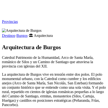
Viajar sin Destino
Destinos
Temas
▾
Archivo
Sobre
Provincias
☰
Destinos
·
Burgos
·
🏛️
Arquitectura
Arquitectura de Burgos
Catedral Patrimonio de la Humanidad, Arco de Santa María,
románico de Silos y un Camino de Santiago que atraviesa la
provincia con iglesias del XII.
La arquitectura de Burgos vive en tensión entre dos polos. El polo
monumental urbano, con la Catedral como cumbre y los edificios
anejos (Arco de Santa María, San Nicolás, San Esteban) formando
un conjunto histórico que se entiende como una sola visita. Y el polo
rural, repartido en cientos de iglesias románicas pequeñas a lo largo
del Camino de Santiago, ermitas, monasterios (Silos, Cartuja,
Huelgas) y castillos en posiciones estratégicas (Peñaranda, Frías,
Pancorbo).