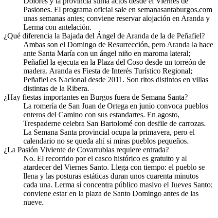
Dolores y la provincia suma actos desde el Viernes de
Pasiones. El programa oficial sale en semanasantaburgos.com
unas semanas antes; conviene reservar alojación en Aranda y
Lerma con antelación.
¿Qué diferencia la Bajada del Ángel de Aranda de la de Peñafiel?
Ambas son el Domingo de Resurrección, pero Aranda la hace
ante Santa María con un ángel niño en maroma lateral;
Peñafiel la ejecuta en la Plaza del Coso desde un torreón de
madera. Aranda es Fiesta de Interés Turístico Regional;
Peñafiel es Nacional desde 2011. Son ritos distintos en villas
distintas de la Ribera.
¿Hay fiestas importantes en Burgos fuera de Semana Santa?
La romería de San Juan de Ortega en junio convoca pueblos
enteros del Camino con sus estandartes. En agosto,
Trespaderne celebra San Bartolomé con desfile de carrozas.
La Semana Santa provincial ocupa la primavera, pero el
calendario no se queda ahí si miras pueblos pequeños.
¿La Pasión Viviente de Covarrubias requiere entrada?
No. El recorrido por el casco histórico es gratuito y al
atardecer del Viernes Santo. Llega con tiempo: el pueblo se
llena y las posturas estáticas duran unos cuarenta minutos
cada una. Lerma sí concentra público masivo el Jueves Santo;
conviene estar en la plaza de Santo Domingo antes de las
nueve.