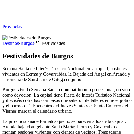
Viajar sin Destino
Destinos
Temas
▾
Archivo
Sobre
Provincias
☰
Destinos
·
Burgos
·
🎊
Festividades
Festividades de Burgos
Semana Santa de Interés Turístico Nacional en la capital, pasiones
vivientes en Lerma y Covarrubias, la Bajada del Ángel en Aranda y
la romería de San Juan de Ortega en junio.
Burgos vive la Semana Santa como patrimonio procesional, no solo
como devoción. La capital tiene Fiesta de Interés Turístico Nacional
y dieciséis cofradías con pasos que salieron de talleres entre el gótico
y el barroco. El Encuentro del Jueves Santo y el Santo Entierro del
Viernes marcan el calendario urbano.
La provincia añade formatos que no se parecen a los de la capital.
Aranda baja el ángel ante Santa María; Lerma y Covarrubias
montan pasiones vivientes con cientos de vecinos; Trespaderne