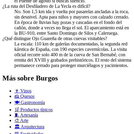
el Puente de agosto si buscas silencio.
¿La ruta del Desfiladero de La Yecla es difícil?
No. Son 1,5 km ida y vuelta por pasarelas ancladas a la roca,
sin desnivel. Apta para niños y mayores con calzado cerrado.
En época de lluvias hay pozas y cascadas en el fondo del
cañón, donde a veces no llega el sol. El aparcamiento está en
la BU-910, entre Santo Domingo de Silos y Caleruega.
¿Qué distingue Ojo Guareña de otras cuevas visitables?
La escala: 110 km de galerías documentadas, la segunda red
kárstica de España, con 190 especies cavernícolas. La visita
oficial recorre solo 400 m de la cueva de San Bernabé, con
ermita del XVIII y grabados prehistóricos. El resto del sistema
permanece cerrado para proteger murciélagos y yacimientos.
Más sobre Burgos
🍷
Vinos
🧀
Quesos
🍽️
Gastronomía
🛒
Productos típicos
🧵
Artesanía
🎨
Arte
🏛️
Arquitectura
🎊
Festividades