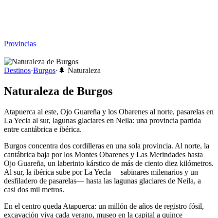
Viajar sin Destino
Destinos
Temas
▾
Archivo
Sobre
Provincias
☰
Destinos
·
Burgos
·
🌲
Naturaleza
Naturaleza de Burgos
Atapuerca al este, Ojo Guareña y los Obarenes al norte, pasarelas en
La Yecla al sur, lagunas glaciares en Neila: una provincia partida
entre cantábrica e ibérica.
Burgos concentra dos cordilleras en una sola provincia. Al norte, la
cantábrica baja por los Montes Obarenes y Las Merindades hasta
Ojo Guareña, un laberinto kárstico de más de ciento diez kilómetros.
Al sur, la ibérica sube por La Yecla —sabinares milenarios y un
desfiladero de pasarelas— hasta las lagunas glaciares de Neila, a
casi dos mil metros.
En el centro queda Atapuerca: un millón de años de registro fósil,
excavación viva cada verano, museo en la capital a quince