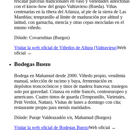
rescatar parcelas tradicionales en vaso y variedades autóctonas
con el know-how del grupo Valtravieso (Rueda). Viñas
centenarias en la ribera del Arlanza, al pie de la sierra de Las
Mamblas; tempranillo al límite de maduración por altitud y
latitud, con garnacha, mencía y otras cepas mezcladas en el
mismo viñedo.
Dónde:
Covarrubias (Burgos)
Visitar la web oficial de Viñedos de Altura (Valtravieso)
Web
oficial →
Bodegas Buezo
Bodega en Mahamud desde 2000. Viñedo propio, vendimia
manual, selección de racimo y baya, fermentación en
depósitos troncocónicos y tinos de madera francesa; trasiegos
solo por gravedad. Crianza en roble francés, centroeuropeo y
americano. Cuatro tintos de guarda (Tempranillo, Varietales,
Petit Verdot, Nattan). Visitas de lunes a domingo con cita;
restaurante propio para menús maridados.
Dónde:
Paraje Valdeazadón s/n, Mahamud (Burgos)
Visitar la web oficial de Bodegas Buezo
Web oficial →