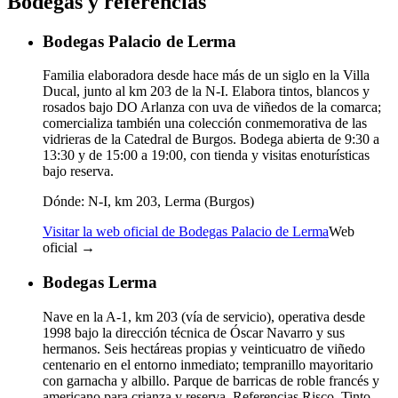
Bodegas y referencias
Bodegas Palacio de Lerma
Familia elaboradora desde hace más de un siglo en la Villa
Ducal, junto al km 203 de la N-I. Elabora tintos, blancos y
rosados bajo DO Arlanza con uva de viñedos de la comarca;
comercializa también una colección conmemorativa de las
vidrieras de la Catedral de Burgos. Bodega abierta de 9:30 a
13:30 y de 15:00 a 19:00, con tienda y visitas enoturísticas
bajo reserva.
Dónde:
N-I, km 203, Lerma (Burgos)
Visitar la web oficial de Bodegas Palacio de Lerma
Web
oficial →
Bodegas Lerma
Nave en la A-1, km 203 (vía de servicio), operativa desde
1998 bajo la dirección técnica de Óscar Navarro y sus
hermanos. Seis hectáreas propias y veinticuatro de viñedo
centenario en el entorno inmediato; tempranillo mayoritario
con garnacha y albillo. Parque de barricas de roble francés y
americano para crianza y reserva. Referencias Risco, Tinto