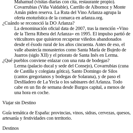
Mahamud (visitas diarias con cita, restaurante propio).
Covarrubias (Viña Valdable), Carrillo de Albornoz y Monte
Amán piden reserva. La Ruta del Vino Arlanza agrupa la
oferta enoturística de la comarca en arlanza.org.
¿Cuándo se reconoció la DO Arlanza?
La denominación oficial data de 2007, tras la mención «Vino
de la Tierra Ribera del Arlanza» en 1995. El impulso partió de
viticultores que quisieron recuperar viñedos abandonados
desde el éxodo rural de los años cincuenta. Antes de eso, el
valle abastecía monasterios como Santa María de Bujedo de
Juarros (siglo XII) y el priorato de Santa Inés en Lerma.
¿Qué pueblos conviene enlazar con una ruta de bodegas?
Lerma (palacio ducal y sede del Consejo), Covarrubias (cuna
de Castilla y colegiata gótica), Santo Domingo de Silos
(cantos gregorianos y bodegas de Solarana), y de paso el
Desfiladero de La Yecla o los sabinares del Arlanza. Todo
cabe en un fin de semana desde Burgos capital, a menos de
una hora en coche.
Viajar sin Destino
Guía temática de España: provincias, vinos, sidras, cervezas, quesos,
artesanía y festividades con territorio.
Destinos