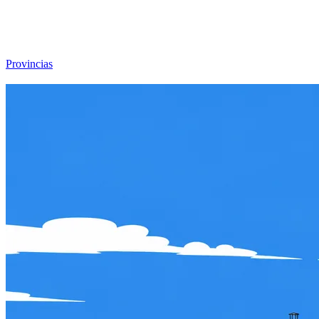
Viajar sin Destino
Destinos
Temas
▾
Archivo
Sobre
Provincias
☰