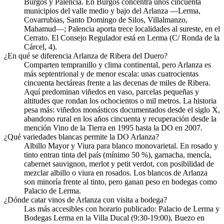
Burgos y Palencia. En Burgos concentra unos cincuenta
municipios del valle medio y bajo del Arlanza —Lerma,
Covarrubias, Santo Domingo de Silos, Villalmanzo,
Mahamud—; Palencia aporta trece localidades al sureste, en el
Cerrato. El Consejo Regulador está en Lerma (C/ Ronda de la
Cárcel, 4).
¿En qué se diferencia Arlanza de Ribera del Duero?
Comparten tempranillo y clima continental, pero Arlanza es
más septentrional y de menor escala: unas cuatrocientas
cincuenta hectáreas frente a las decenas de miles de Ribera.
Aquí predominan viñedos en vaso, parcelas pequeñas y
altitudes que rondan los ochocientos o mil metros. La historia
pesa más: viñedos monásticos documentados desde el siglo X,
abandono rural en los años cincuenta y recuperación desde la
mención Vino de la Tierra en 1995 hasta la DO en 2007.
¿Qué variedades blancas permite la DO Arlanza?
Albillo Mayor y Viura para blanco monovarietal. En rosado y
tinto entran tinta del país (mínimo 50 %), garnacha, mencía,
cabernet sauvignon, merlot y petit verdot, con posibilidad de
mezclar albillo o viura en rosados. Los blancos de Arlanza
son minoría frente al tinto, pero ganan peso en bodegas como
Palacio de Lerma.
¿Dónde catar vinos de Arlanza con visita a bodega?
Las más accesibles con horario publicado: Palacio de Lerma y
Bodegas Lerma en la Villa Ducal (9:30-19:00), Buezo en