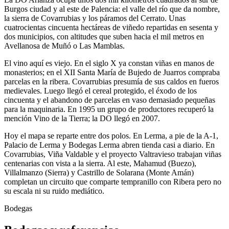
Burgos ciudad y al este de Palencia: el valle del río que da nombre,
la sierra de Covarrubias y los páramos del Cerrato. Unas
cuatrocientas cincuenta hectáreas de viñedo repartidas en sesenta y
dos municipios, con altitudes que suben hacia el mil metros en
Avellanosa de Muñó o Las Mamblas.
El vino aquí es viejo. En el siglo X ya constan viñas en manos de
monasterios; en el XII Santa María de Bujedo de Juarros compraba
parcelas en la ribera. Covarrubias presumía de sus caldos en fueros
medievales. Luego llegó el cereal protegido, el éxodo de los
cincuenta y el abandono de parcelas en vaso demasiado pequeñas
para la maquinaria. En 1995 un grupo de productores recuperó la
mención Vino de la Tierra; la DO llegó en 2007.
Hoy el mapa se reparte entre dos polos. En Lerma, a pie de la A-1,
Palacio de Lerma y Bodegas Lerma abren tienda casi a diario. En
Covarrubias, Viña Valdable y el proyecto Valtravieso trabajan viñas
centenarias con vista a la sierra. Al este, Mahamud (Buezo),
Villalmanzo (Sierra) y Castrillo de Solarana (Monte Amán)
completan un circuito que comparte tempranillo con Ribera pero no
su escala ni su ruido mediático.
Bodegas