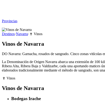
Viajar sin Destino
Destinos
Temas
▾
Archivo
Sobre
Provincias
☰
Destinos
·
Navarra
·
🍷
Vinos
Vinos de Navarra
DO Navarra: Garnacha, rosados de sangrado. Cinco zonas vitícolas 
La Denominación de Origen Navarra abarca una extensión de 100 kilómet
Ribera Alta, Ribera Baja y Valdizarbe, cada una aportando matices úni
elaborados tradicionalmente mediante el método de sangrado, son una s
🍷
Vinos
Vinos de Navarra
Bodegas Irache