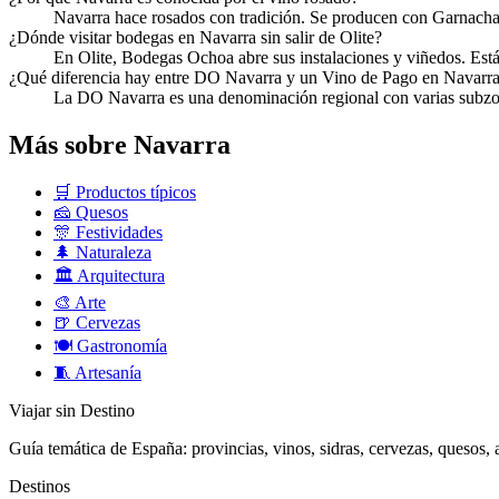
Navarra hace rosados con tradición. Se producen con Garnacha
¿Dónde visitar bodegas en Navarra sin salir de Olite?
En Olite, Bodegas Ochoa abre sus instalaciones y viñedos. Está
¿Qué diferencia hay entre DO Navarra y un Vino de Pago en Navarr
La DO Navarra es una denominación regional con varias subzon
Más sobre Navarra
🛒
Productos típicos
🧀
Quesos
🎊
Festividades
🌲
Naturaleza
🏛️
Arquitectura
🎨
Arte
🍺
Cervezas
🍽️
Gastronomía
🧵
Artesanía
Viajar sin Destino
Guía temática de España: provincias, vinos, sidras, cervezas, quesos, ar
Destinos