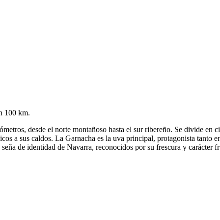
en 100 km.
ros, desde el norte montañoso hasta el sur ribereño. Se divide en cinc
cos a sus caldos. La Garnacha es la uva principal, protagonista tanto e
eña de identidad de Navarra, reconocidos por su frescura y carácter fr