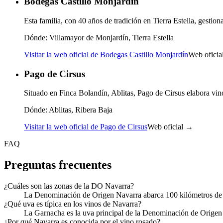
Bodegas Castillo Monjardín
Esta familia, con 40 años de tradición en Tierra Estella, gesti
Dónde:
Villamayor de Monjardín, Tierra Estella
Visitar la web oficial de Bodegas Castillo Monjardín
Web ofici
Pago de Cirsus
Situado en Finca Bolandín, Ablitas, Pago de Cirsus elabora vi
Dónde:
Ablitas, Ribera Baja
Visitar la web oficial de Pago de Cirsus
Web oficial →
FAQ
Preguntas frecuentes
¿Cuáles son las zonas de la DO Navarra?
La Denominación de Origen Navarra abarca 100 kilómetros de nor
¿Qué uva es típica en los vinos de Navarra?
La Garnacha es la uva principal de la Denominación de Origen 
¿Por qué Navarra es conocida por el vino rosado?