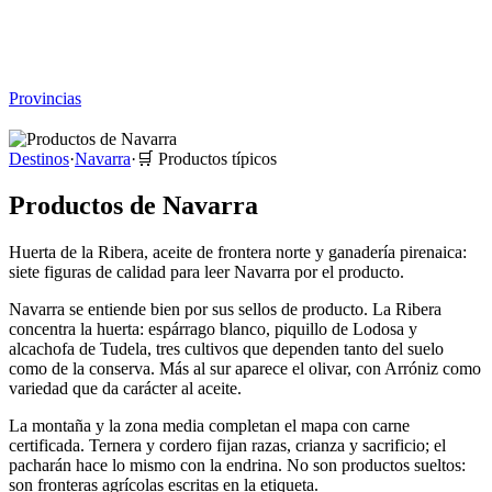
Viajar sin Destino
Destinos
Temas
▾
Archivo
Sobre
Provincias
☰
Destinos
·
Navarra
·
🛒
Productos típicos
Productos de Navarra
Huerta de la Ribera, aceite de frontera norte y ganadería pirenaica:
siete figuras de calidad para leer Navarra por el producto.
Navarra se entiende bien por sus sellos de producto. La Ribera
concentra la huerta: espárrago blanco, piquillo de Lodosa y
alcachofa de Tudela, tres cultivos que dependen tanto del suelo
como de la conserva. Más al sur aparece el olivar, con Arróniz como
variedad que da carácter al aceite.
La montaña y la zona media completan el mapa con carne
certificada. Ternera y cordero fijan razas, crianza y sacrificio; el
pacharán hace lo mismo con la endrina. No son productos sueltos:
son fronteras agrícolas escritas en la etiqueta.