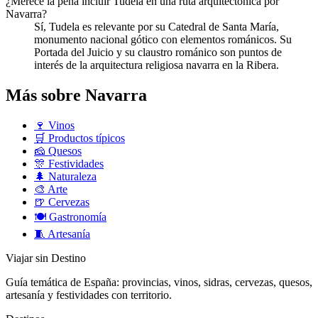
¿Merece la pena incluir Tudela en una ruta arquitectónica por
Navarra?
Sí, Tudela es relevante por su Catedral de Santa María,
monumento nacional gótico con elementos románicos. Su
Portada del Juicio y su claustro románico son puntos de
interés de la arquitectura religiosa navarra en la Ribera.
Más sobre Navarra
🍷
Vinos
🛒
Productos típicos
🧀
Quesos
🎊
Festividades
🌲
Naturaleza
🎨
Arte
🍺
Cervezas
🍽️
Gastronomía
🧵
Artesanía
Viajar sin Destino
Guía temática de España: provincias, vinos, sidras, cervezas, quesos,
artesanía y festividades con territorio.