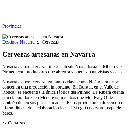
Viajar sin Destino
Destinos
Temas
▾
Archivo
Sobre
Provincias
☰
Destinos
·
Navarra
·
🍺
Cervezas
Cervezas artesanas en Navarra
Navarra elabora cerveza artesana desde Noáin hasta la Ribera y el
Pirineo, con productores que abren sus puertas para visitas y catas.
Navarra elabora cerveza en puntos clave como Noáin, donde se
concentra una producción importante. En Burgui, en el Valle de
Roncal, se encuentra la única fábrica del Pirineo. La Ribera cuenta
con elaboradores en Mendavia, mientras que Mutilva y Olite
también tienen sus propias marcas. Estos productores ofrecen una
visión directa de la elaboración local. Esta guía no es un mapa de
bares.
🍺
Cervezas