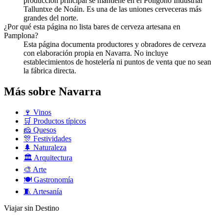
producción principal se mantiene en el Polígono Industrial
Talluntxe de Noáin. Es una de las uniones cerveceras más
grandes del norte.
¿Por qué esta página no lista bares de cerveza artesana en
Pamplona?
Esta página documenta productores y obradores de cerveza
con elaboración propia en Navarra. No incluye
establecimientos de hostelería ni puntos de venta que no sean
la fábrica directa.
Más sobre Navarra
🍷
Vinos
🛒
Productos típicos
🧀
Quesos
🎊
Festividades
🌲
Naturaleza
🏛️
Arquitectura
🎨
Arte
🍽️
Gastronomía
🧵
Artesanía
Viajar sin Destino