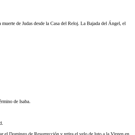
a muerte de Judas desde la Casa del Reloj. La Bajada del Ángel, el
término de Isaba.
d.
ar el Domingo de Resurrección y retira el velo de luto a la Virgen en