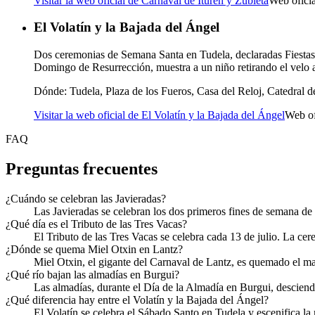
Visitar la web oficial de Carnaval de Ituren y Zubieta
Web ofici
El Volatín y la Bajada del Ángel
Dos ceremonias de Semana Santa en Tudela, declaradas Fiestas d
Domingo de Resurrección, muestra a un niño retirando el velo a
Dónde:
Tudela, Plaza de los Fueros, Casa del Reloj, Catedral d
Visitar la web oficial de El Volatín y la Bajada del Ángel
Web of
FAQ
Preguntas frecuentes
¿Cuándo se celebran las Javieradas?
Las Javieradas se celebran los dos primeros fines de semana de
¿Qué día es el Tributo de las Tres Vacas?
El Tributo de las Tres Vacas se celebra cada 13 de julio. La cer
¿Dónde se quema Miel Otxin en Lantz?
Miel Otxin, el gigante del Carnaval de Lantz, es quemado el mar
¿Qué río bajan las almadías en Burgui?
Las almadías, durante el Día de la Almadía en Burgui, descienden
¿Qué diferencia hay entre el Volatín y la Bajada del Ángel?
El Volatín se celebra el Sábado Santo en Tudela y escenifica la