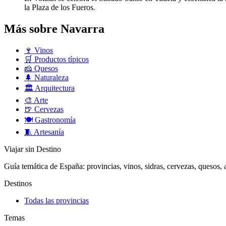
la Plaza de los Fueros.
Más sobre Navarra
🍷
Vinos
🛒
Productos típicos
🧀
Quesos
🌲
Naturaleza
🏛️
Arquitectura
🎨
Arte
🍺
Cervezas
🍽️
Gastronomía
🧵
Artesanía
Viajar sin Destino
Guía temática de España: provincias, vinos, sidras, cervezas, quesos, ar
Destinos
Todas las provincias
Temas