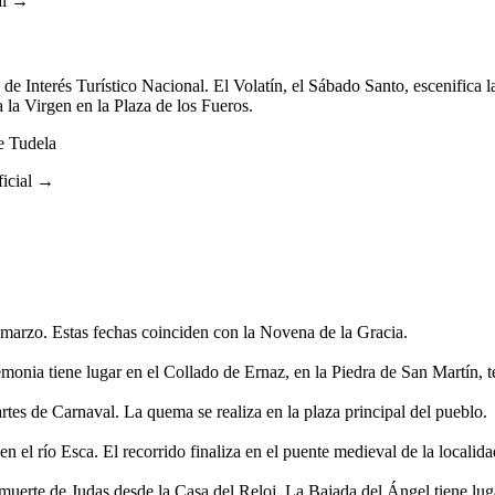
al →
e Interés Turístico Nacional. El Volatín, el Sábado Santo, escenifica l
 la Virgen en la Plaza de los Fueros.
e Tudela
icial →
 marzo. Estas fechas coinciden con la Novena de la Gracia.
emonia tiene lugar en el Collado de Ernaz, en la Piedra de San Martín, 
tes de Carnaval. La quema se realiza en la plaza principal del pueblo.
 el río Esca. El recorrido finaliza en el puente medieval de la localida
 muerte de Judas desde la Casa del Reloj. La Bajada del Ángel tiene lug