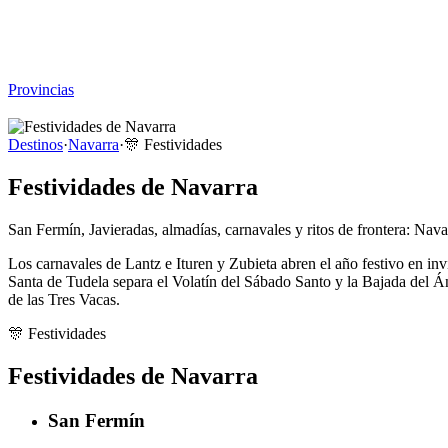
Viajar sin Destino
Destinos
Temas
▾
Archivo
Sobre
Provincias
☰
Destinos
·
Navarra
·
🎊
Festividades
Festividades de Navarra
San Fermín, Javieradas, almadías, carnavales y ritos de frontera: Navar
Los carnavales de Lantz e Ituren y Zubieta abren el año festivo en inv
Santa de Tudela separa el Volatín del Sábado Santo y la Bajada del Á
de las Tres Vacas.
🎊
Festividades
Festividades de Navarra
San Fermín