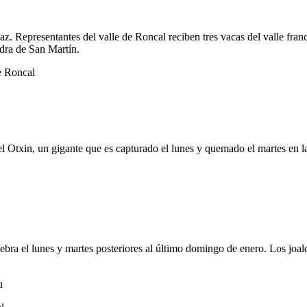
z. Representantes del valle de Roncal reciben tres vacas del valle fran
edra de San Martín.
e Roncal
→
 Otxin, un gigante que es capturado el lunes y quemado el martes en la p
bra el lunes y martes posteriores al último domingo de enero. Los joald
u