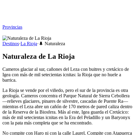
Viajar sin Destino
Destinos
Temas
▾
Archivo
Sobre
Provincias
☰
Destinos
·
La Rioja
·
🌲
Naturaleza
Naturaleza de La Rioja
Cameros glaciar al sur, cañones del Leza con buitres y cretácico de
Igea con más de mil setecientas icnitas: la Rioja que no huele a
barrica.
La Rioja se vende por el viñedo, pero el sur de la provincia es otra
geología. Cameros concentra el Parque Natural de Sierra Cebollera
—relieves glaciares, pinares de silvestre, cascadas de Puente Ra—
mientras el Leza abre un cañón de 170 metros de pared caliza dentro
de la Reserva de la Biosfera. Más al este, Igea guarda el Cretácico:
más de mil setecientas icnitas en la Era del Peladillo y un Baryonyx
con la pata más completa que se ha encontrado.
No compite con Haro ni con la calle Laurel. Compite con Atapuerca