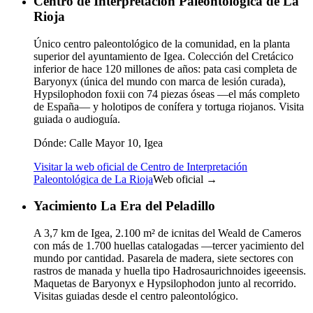
Centro de Interpretación Paleontológica de La
Rioja
Único centro paleontológico de la comunidad, en la planta
superior del ayuntamiento de Igea. Colección del Cretácico
inferior de hace 120 millones de años: pata casi completa de
Baryonyx (única del mundo con marca de lesión curada),
Hypsilophodon foxii con 74 piezas óseas —el más completo
de España— y holotipos de conífera y tortuga riojanos. Visita
guiada o audioguía.
Dónde:
Calle Mayor 10, Igea
Visitar la web oficial de Centro de Interpretación
Paleontológica de La Rioja
Web oficial →
Yacimiento La Era del Peladillo
A 3,7 km de Igea, 2.100 m² de icnitas del Weald de Cameros
con más de 1.700 huellas catalogadas —tercer yacimiento del
mundo por cantidad. Pasarela de madera, siete sectores con
rastros de manada y huella tipo Hadrosaurichnoides igeeensis.
Maquetas de Baryonyx e Hypsilophodon junto al recorrido.
Visitas guiadas desde el centro paleontológico.