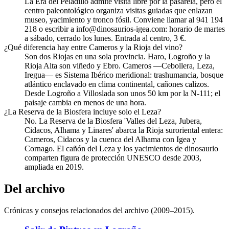
La Era del Peladillo admite visita libre por la pasarela, pero el
centro paleontológico organiza visitas guiadas que enlazan
museo, yacimiento y tronco fósil. Conviene llamar al 941 194
218 o escribir a info@dinosaurios-igea.com: horario de martes
a sábado, cerrado los lunes. Entrada al centro, 3 €.
¿Qué diferencia hay entre Cameros y la Rioja del vino?
Son dos Riojas en una sola provincia. Haro, Logroño y la
Rioja Alta son viñedo y Ebro. Cameros —Cebollera, Leza,
Iregua— es Sistema Ibérico meridional: trashumancia, bosque
atlántico enclavado en clima continental, cañones calizos.
Desde Logroño a Villoslada son unos 50 km por la N-111; el
paisaje cambia en menos de una hora.
¿La Reserva de la Biosfera incluye solo el Leza?
No. La Reserva de la Biosfera 'Valles del Leza, Jubera,
Cidacos, Alhama y Linares' abarca la Rioja suroriental entera:
Cameros, Cidacos y la cuenca del Alhama con Igea y
Cornago. El cañón del Leza y los yacimientos de dinosaurio
comparten figura de protección UNESCO desde 2003,
ampliada en 2019.
Del archivo
Crónicas y consejos relacionados del archivo (2009–2015).