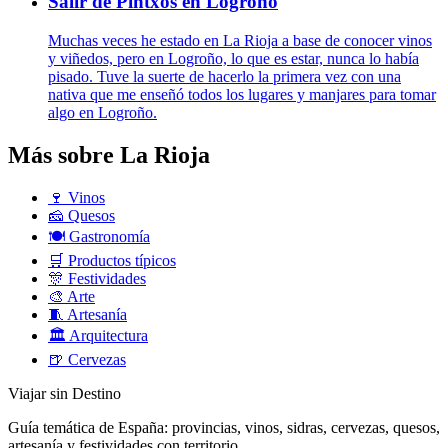
Salir de Pintxos en Logroño
Muchas veces he estado en La Rioja a base de conocer vinos
y viñedos, pero en Logroño, lo que es estar, nunca lo había
pisado. Tuve la suerte de hacerlo la primera vez con una
nativa que me enseñó todos los lugares y manjares para tomar
algo en Logroño.
Más sobre La Rioja
🍷
Vinos
🧀
Quesos
🍽️
Gastronomía
🛒
Productos típicos
🎊
Festividades
🎨
Arte
🧵
Artesanía
🏛️
Arquitectura
🍺
Cervezas
Viajar sin Destino
Guía temática de España: provincias, vinos, sidras, cervezas, quesos,
artesanía y festividades con territorio.