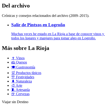
Del archivo
Crónicas y consejos relacionados del archivo (2009–2015).
Salir de Pintxos en Logroño
Muchas veces he estado en La Rioja a base de conocer vinos y v
todos los lugares y manjares para tomar algo en Logroño.
Más sobre La Rioja
🍷
Vinos
🧀
Quesos
🍽️
Gastronomía
🛒
Productos típicos
🎊
Festividades
🌲
Naturaleza
🎨
Arte
🧵
Artesanía
🍺
Cervezas
Viajar sin Destino