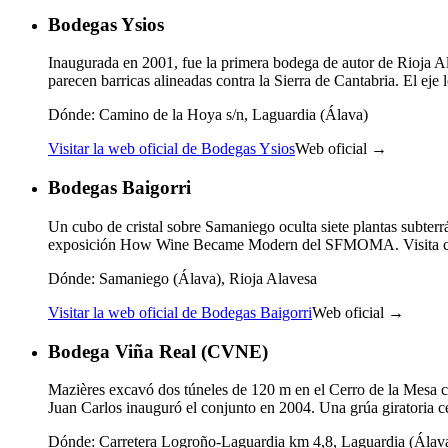
Bodegas Ysios
Inaugurada en 2001, fue la primera bodega de autor de Rioja A
parecen barricas alineadas contra la Sierra de Cantabria. El eje
Dónde:
Camino de la Hoya s/n, Laguardia (Álava)
Visitar la web oficial de Bodegas Ysios
Web oficial →
Bodegas Baigorri
Un cubo de cristal sobre Samaniego oculta siete plantas subter
exposición How Wine Became Modern del SFMOMA. Visita con
Dónde:
Samaniego (Álava), Rioja Alavesa
Visitar la web oficial de Bodegas Baigorri
Web oficial →
Bodega Viña Real (CVNE)
Mazières excavó dos túneles de 120 m en el Cerro de la Mesa c
Juan Carlos inauguró el conjunto en 2004. Una grúa giratoria c
Dónde:
Carretera Logroño-Laguardia km 4,8, Laguardia (Álav