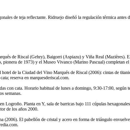
onales de teja reflectante. Ridruejo diseñó la regulación térmica antes 
arqués de Riscal (Gehry), Baigorri (Aspiazu) y Viña Real (Mazières). E
 pionera de 1973) y el Museo Vivanco (Marino Pascual) completan el
hotel de la Ciudad del Vino Marqués de Riscal (2006): cintas de titanio 
 cata; reserva en marquesderiscal.com.
uiadas con cata. Horario habitual de lunes a domingo, 9:30-17:00, segú
dos semanas.
 Logroño. Planta en Y, sala de barricas bajo 111 cúpulas hexagonales 
utor de los años 2000.
(2006). El pabellón de cristal y acero en forma de triángulo envuelve l
redia.com.