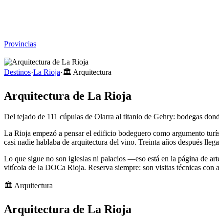
Viajar sin Destino
Destinos
Temas
▾
Archivo
Sobre
Provincias
☰
Destinos
·
La Rioja
·
🏛️
Arquitectura
Arquitectura de La Rioja
Del tejado de 111 cúpulas de Olarra al titanio de Gehry: bodegas donde
La Rioja empezó a pensar el edificio bodeguero como argumento turíst
casi nadie hablaba de arquitectura del vino. Treinta años después lle
Lo que sigue no son iglesias ni palacios —eso está en la página de ar
vitícola de la DOCa Rioja. Reserva siempre: son visitas técnicas con 
🏛️
Arquitectura
Arquitectura de La Rioja