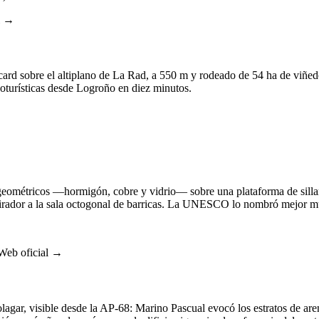
l →
rd sobre el altiplano de La Rad, a 550 m y rodeado de 54 ha de viñedo
enoturísticas desde Logroño en diez minutos.
eométricos —hormigón, cobre y vidrio— sobre una plataforma de silla
irador a la sala octogonal de barricas. La UNESCO lo nombró mejor m
Web oficial →
agar, visible desde la AP-68: Marino Pascual evocó los estratos de aren