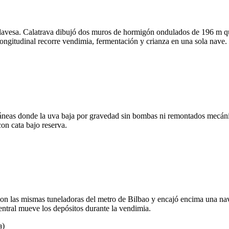
lavesa. Calatrava dibujó dos muros de hormigón ondulados de 196 m qu
 longitudinal recorre vendimia, fermentación y crianza en una sola nave.
ráneas donde la uva baja por gravedad sin bombas ni remontados mecáni
 cata bajo reserva.
on las mismas tuneladoras del metro de Bilbao y encajó encima una nav
entral mueve los depósitos durante la vendimia.
a)