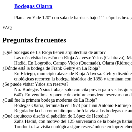
Bodegas Olarra
Planta en Y de 120° con sala de barricas bajo 111 cúpulas hexag
FAQ
Preguntas frecuentes
¿Qué bodegas de La Rioja tienen arquitectura de autor?
Las más visitadas están en Rioja Alavesa: Ysios (Calatrava), M
Hadid. En Logroño, Campo Viejo (Quemada), Olarra (Ridruejo,
¿Dónde está la bodega de Frank Gehry en La Rioja?
En Elciego, municipio alaves de Rioja Alavesa. Gehry diseñó el 
enológicas recorren la bodega histórica de 1858 y terminan con
¿Se puede visitar Ysios sin reserva?
No. Bodegas Ysios trabaja solo con cita previa para visitas g
640). En vendimia y puente de octubre conviene reservar con 
¿Cuál fue la primera bodega moderna de La Rioja?
Bodegas Olarra, terminada en 1973 por Juan Antonio Ridruejo en
Regulador la cita como hito que abrió la vía a las bodegas de a
¿Qué arquitecto diseñó el pabellón de López de Heredia?
Zaha Hadid, con motivo del 125 aniversario de la bodega hariana 
Tondonia. La visita enológica sigue reservándose en lopezdehe