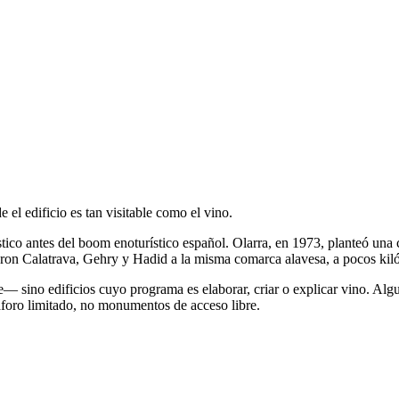
 el edificio es tan visitable como el vino.
ico antes del boom enoturístico español. Olarra, en 1973, planteó una
garon Calatrava, Gehry y Hadid a la misma comarca alavesa, a pocos kiló
te— sino edificios cuyo programa es elaborar, criar o explicar vino. Alg
aforo limitado, no monumentos de acceso libre.