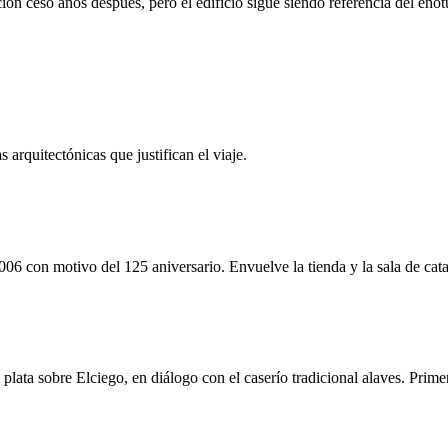
ión cesó años después, pero el edificio sigue siendo referencia del enot
arquitectónicas que justifican el viaje.
006 con motivo del 125 aniversario. Envuelve la tienda y la sala de cata
y plata sobre Elciego, en diálogo con el caserío tradicional alaves. Pri