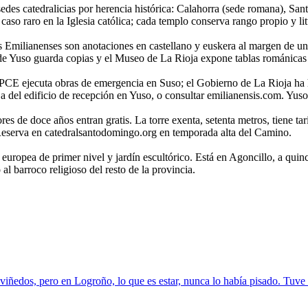
des catedralicias por herencia histórica: Calahorra (sede romana), Sa
so raro en la Iglesia católica; cada templo conserva rango propio y lit
s Emilianenses son anotaciones en castellano y euskera al margen de un
o de Yuso guarda copias y el Museo de La Rioja expone tablas románica
PCE ejecuta obras de emergencia en Suso; el Gobierno de La Rioja ha h
a del edificio de recepción en Yuso, o consultar emilianensis.com. Yuso 
ores de doce años entran gratis. La torre exenta, setenta metros, tiene t
. Reserva en catedralsantodomingo.org en temporada alta del Camino.
ón europea de primer nivel y jardín escultórico. Está en Agoncillo, a qu
 barroco religioso del resto de la provincia.
iñedos, pero en Logroño, lo que es estar, nunca lo había pisado. Tuve 