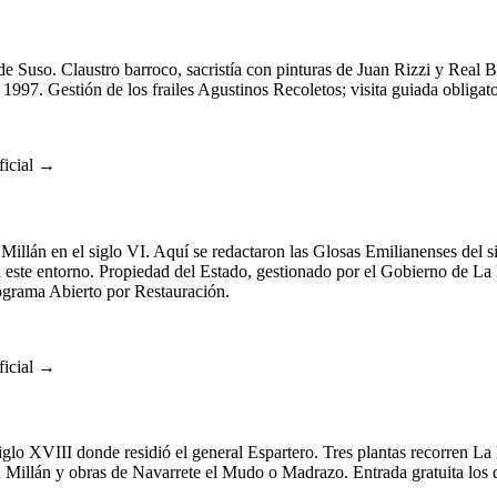
de Suso. Claustro barroco, sacristía con pinturas de Juan Rizzi y Real B
997. Gestión de los frailes Agustinos Recoletos; visita guiada obligato
ficial →
Millán en el siglo VI. Aquí se redactaron las Glosas Emilianenses del s
 este entorno. Propiedad del Estado, gestionado por el Gobierno de La 
rograma Abierto por Restauración.
ficial →
iglo XVIII donde residió el general Espartero. Tres plantas recorren La R
 Millán y obras de Navarrete el Mudo o Madrazo. Entrada gratuita los do