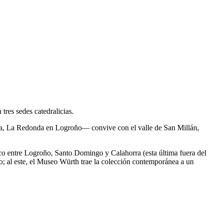
res sedes catedralicias.
ada, La Redonda en Logroño— convive con el valle de San Millán,
úrgico entre Logroño, Santo Domingo y Calahorra (esta última fuera del
no; al este, el Museo Würth trae la colección contemporánea a un