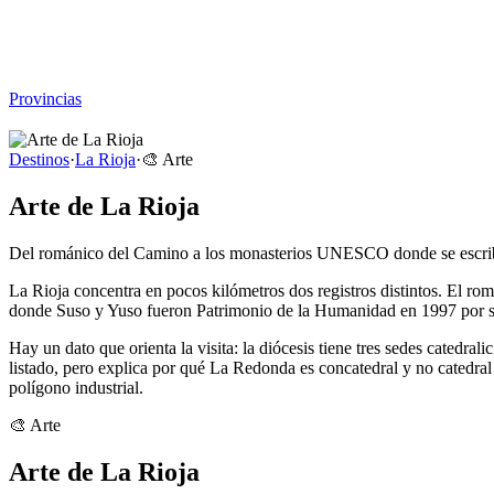
Viajar sin Destino
Destinos
Temas
▾
Archivo
Sobre
Provincias
☰
Destinos
·
La Rioja
·
🎨
Arte
Arte de La Rioja
Del románico del Camino a los monasterios UNESCO donde se escribiero
La Rioja concentra en pocos kilómetros dos registros distintos. El
donde Suso y Yuso fueron Patrimonio de la Humanidad en 1997 por su 
Hay un dato que orienta la visita: la diócesis tiene tres sedes catedra
listado, pero explica por qué La Redonda es concatedral y no catedral 
polígono industrial.
🎨
Arte
Arte de La Rioja