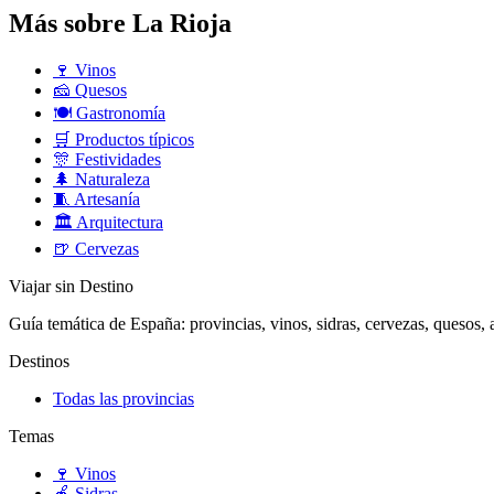
Más sobre La Rioja
🍷
Vinos
🧀
Quesos
🍽️
Gastronomía
🛒
Productos típicos
🎊
Festividades
🌲
Naturaleza
🧵
Artesanía
🏛️
Arquitectura
🍺
Cervezas
Viajar sin Destino
Guía temática de España: provincias, vinos, sidras, cervezas, quesos, ar
Destinos
Todas las provincias
Temas
🍷
Vinos
🍎
Sidras