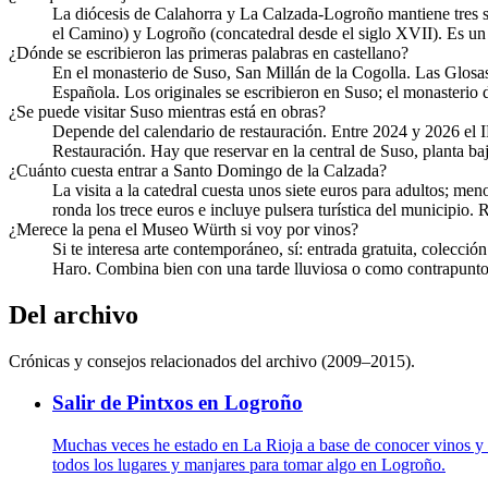
La diócesis de Calahorra y La Calzada-Logroño mantiene tres se
el Camino) y Logroño (concatedral desde el siglo XVII). Es un ca
¿Dónde se escribieron las primeras palabras en castellano?
En el monasterio de Suso, San Millán de la Cogolla. Las Glosa
Española. Los originales se escribieron en Suso; el monasteri
¿Se puede visitar Suso mientras está en obras?
Depende del calendario de restauración. Entre 2024 y 2026 el I
Restauración. Hay que reservar en la central de Suso, planta baj
¿Cuánto cuesta entrar a Santo Domingo de la Calzada?
La visita a la catedral cuesta unos siete euros para adultos; men
ronda los trece euros e incluye pulsera turística del municipio
¿Merece la pena el Museo Würth si voy por vinos?
Si te interesa arte contemporáneo, sí: entrada gratuita, colecci
Haro. Combina bien con una tarde lluviosa o como contrapunto al
Del archivo
Crónicas y consejos relacionados del archivo (2009–2015).
Salir de Pintxos en Logroño
Muchas veces he estado en La Rioja a base de conocer vinos y v
todos los lugares y manjares para tomar algo en Logroño.