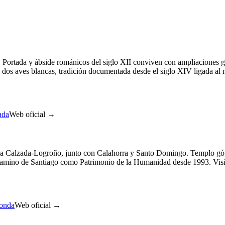
 Portada y ábside románicos del siglo XII conviven con ampliaciones g
 dos aves blancas, tradición documentada desde el siglo XIV ligada al 
ada
Web oficial →
a-La Calzada-Logroño, junto con Calahorra y Santo Domingo. Templo góti
ino de Santiago como Patrimonio de la Humanidad desde 1993. Visitas d
donda
Web oficial →