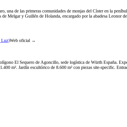
o, una de las primeras comunidades de monjas del Císter en la peníbula.
rés de Melgar y Guillén de Holanda, encargado por la abadesa Leonor d
a Luz)
Web oficial →
olígono El Sequero de Agoncillo, sede logística de Würth España. Exp
1.400 m². Jardín escultórico de 8.600 m² con piezas site-specific. Ent