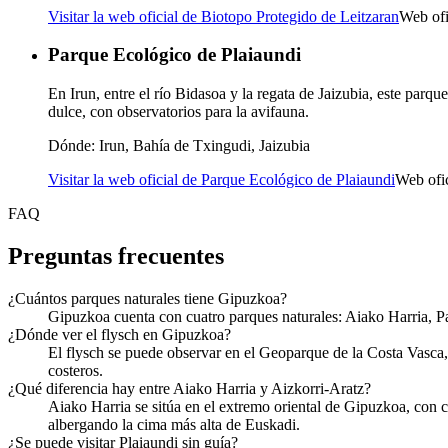
Visitar la web oficial de Biotopo Protegido de Leitzaran
Web of
Parque Ecológico de Plaiaundi
En Irun, entre el río Bidasoa y la regata de Jaizubia, este par
dulce, con observatorios para la avifauna.
Dónde:
Irun, Bahía de Txingudi, Jaizubia
Visitar la web oficial de Parque Ecológico de Plaiaundi
Web ofi
FAQ
Preguntas frecuentes
¿Cuántos parques naturales tiene Gipuzkoa?
Gipuzkoa cuenta con cuatro parques naturales: Aiako Harria, Pa
¿Dónde ver el flysch en Gipuzkoa?
El flysch se puede observar en el Geoparque de la Costa Vasca
costeros.
¿Qué diferencia hay entre Aiako Harria y Aizkorri-Aratz?
Aiako Harria se sitúa en el extremo oriental de Gipuzkoa, con c
albergando la cima más alta de Euskadi.
¿Se puede visitar Plaiaundi sin guía?