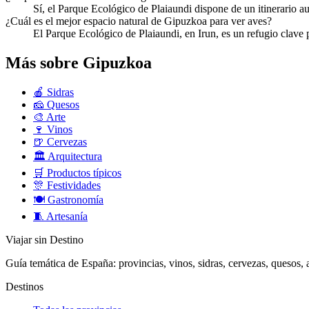
Sí, el Parque Ecológico de Plaiaundi dispone de un itinerario 
¿Cuál es el mejor espacio natural de Gipuzkoa para ver aves?
El Parque Ecológico de Plaiaundi, en Irun, es un refugio clave 
Más sobre Gipuzkoa
🍎
Sidras
🧀
Quesos
🎨
Arte
🍷
Vinos
🍺
Cervezas
🏛️
Arquitectura
🛒
Productos típicos
🎊
Festividades
🍽️
Gastronomía
🧵
Artesanía
Viajar sin Destino
Guía temática de España: provincias, vinos, sidras, cervezas, quesos, ar
Destinos