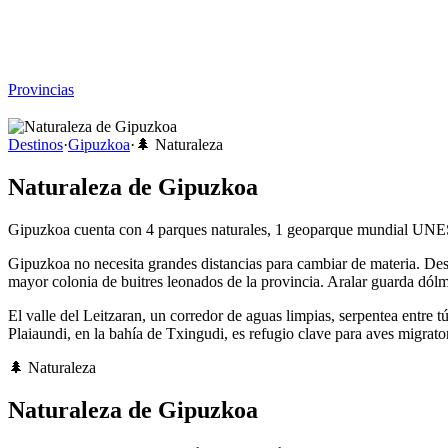
Viajar sin Destino
Destinos
Temas
▾
Archivo
Sobre
Provincias
☰
Destinos
·
Gipuzkoa
·
🌲
Naturaleza
Naturaleza de Gipuzkoa
Gipuzkoa cuenta con 4 parques naturales, 1 geoparque mundial UNESC
Gipuzkoa no necesita grandes distancias para cambiar de materia. Desd
mayor colonia de buitres leonados de la provincia. Aralar guarda dólm
El valle del Leitzaran, un corredor de aguas limpias, serpentea entr
Plaiaundi, en la bahía de Txingudi, es refugio clave para aves migrator
🌲
Naturaleza
Naturaleza de Gipuzkoa