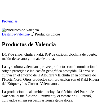
Viajar sin Destino
Destinos
Temas
▾
Archivo
Sobre
Provincias
☰
Destinos
·
Valencia
·
🛒
Productos típicos
Productos de Valencia
DOP de arroz, chufa y kaki; IGP de cítricos; clóchina de puerto,
melón de secano y tomate de arena.
La agricultura valenciana provee productos con denominación de
origen protegida e indicación geográfica protegida. El arroz se
cultiva en el entorno de la Albufera y la chufa en la comarca de
l’Horta Nord. Otros productos con protección son el Kaki Ribera
del Xúquer y los Cítricos Valencianos.
La producción local también incluye la clóchina del Puerto de
Valencia, el meló d’or d’Ontinyent y el tomate de El Perelló,
cultivados en sus respectivas zonas geográficas.