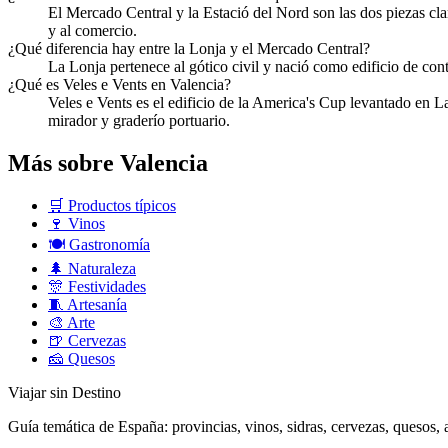
El Mercado Central y la Estació del Nord son las dos piezas cla
y al comercio.
¿Qué diferencia hay entre la Lonja y el Mercado Central?
La Lonja pertenece al gótico civil y nació como edificio de co
¿Qué es Veles e Vents en Valencia?
Veles e Vents es el edificio de la America's Cup levantado en
mirador y graderío portuario.
Más sobre Valencia
🛒
Productos típicos
🍷
Vinos
🍽️
Gastronomía
🌲
Naturaleza
🎊
Festividades
🧵
Artesanía
🎨
Arte
🍺
Cervezas
🧀
Quesos
Viajar sin Destino
Guía temática de España: provincias, vinos, sidras, cervezas, quesos, ar