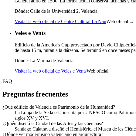
General abrió en 1500. La forma actual conserva fachadas y clau
Dónde:
Calle de la Universidad 2, Valencia
Visitar la web oficial de Centre Cultural La Nau
Web oficial →
Veles e Vents
Edificio de la America's Cup proyectado por David Chipperfiel
de hasta 15 m, miran a la dársena. Se terminó en once meses par
Dónde:
La Marina de Valencia
Visitar la web oficial de Veles e Vents
Web oficial →
FAQ
Preguntas frecuentes
¿Qué edificio de Valencia es Patrimonio de la Humanidad?
La Lonja de la Seda está inscrita por UNESCO como Patrimonio M
siglos XV y XVI.
¿Quién diseñó la Ciudad de las Artes y las Ciencias?
Santiago Calatrava diseñó el Hemisfèric, el Museu de les Ciènci
¿Dónde ver modernismo valenciano en arquitectura?