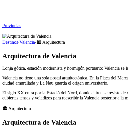
Viajar sin Destino
Destinos
Temas
▾
Archivo
Sobre
Provincias
☰
Destinos
·
Valencia
·
🏛️
Arquitectura
Arquitectura de Valencia
Lonja gótica, estación modernista y hormigón portuario: Valencia se le
Valencia no tiene una sola postal arquitectónica. En la Plaça del Mer
ciudad amurallada y La Nau guarda el origen universitario.
El siglo XX entra por la Estació del Nord, donde el tren se reviste de
cubiertas tensas y voladizos para reescribir la Valencia posterior a la m
🏛️
Arquitectura
Arquitectura de Valencia