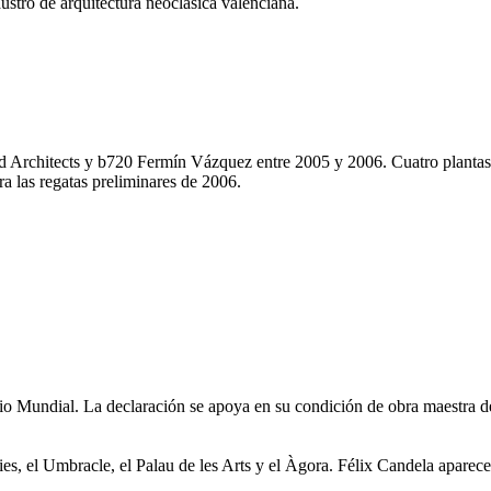
stro de arquitectura neoclásica valenciana.
d Architects y b720 Fermín Vázquez entre 2005 y 2006. Cuatro plantas
a las regatas preliminares de 2006.
undial. La declaración se apoya en su condición de obra maestra del g
es, el Umbracle, el Palau de les Arts y el Àgora. Félix Candela aparece