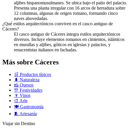
aljibes hispanomusulmanes. Se ubica bajo el patio del palacio.
Presenta una planta irregular con 16 arcos de herradura sobre
12 columnas, algunas de origen romano, formando cinco
naves abovedadas.
¿Qué estilos arquitectónicos conviven en el casco antiguo de
Cáceres?
El casco antiguo de Cáceres integra estilos arquitectónicos
diversos. Incluye elementos romanos en cimientos, islámicos
en murallas y aljibes, góticos en iglesias y palacios, y
renacentistas italianos en fachadas.
Más sobre Cáceres
🛒
Productos típicos
🌲
Naturaleza
🧀
Quesos
🎊
Festividades
🍷
Vinos
🎨
Arte
🍽️
Gastronomía
🧵
Artesanía
Viajar sin Destino