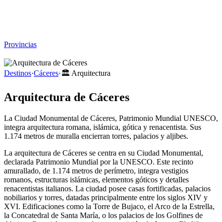
Viajar sin Destino
Destinos
Temas
▾
Archivo
Sobre
Provincias
☰
Destinos
·
Cáceres
·
🏛️
Arquitectura
Arquitectura de Cáceres
La Ciudad Monumental de Cáceres, Patrimonio Mundial UNESCO,
integra arquitectura romana, islámica, gótica y renacentista. Sus
1.174 metros de muralla encierran torres, palacios y aljibes.
La arquitectura de Cáceres se centra en su Ciudad Monumental,
declarada Patrimonio Mundial por la UNESCO. Este recinto
amurallado, de 1.174 metros de perímetro, integra vestigios
romanos, estructuras islámicas, elementos góticos y detalles
renacentistas italianos. La ciudad posee casas fortificadas, palacios
nobiliarios y torres, datadas principalmente entre los siglos XIV y
XVI. Edificaciones como la Torre de Bujaco, el Arco de la Estrella,
la Concatedral de Santa María, o los palacios de los Golfines de