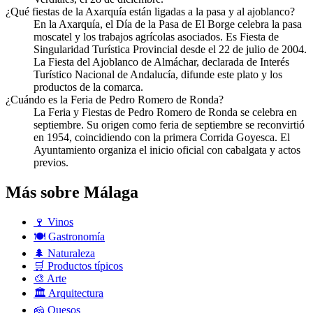
¿Qué fiestas de la Axarquía están ligadas a la pasa y al ajoblanco?
En la Axarquía, el Día de la Pasa de El Borge celebra la pasa
moscatel y los trabajos agrícolas asociados. Es Fiesta de
Singularidad Turística Provincial desde el 22 de julio de 2004.
La Fiesta del Ajoblanco de Almáchar, declarada de Interés
Turístico Nacional de Andalucía, difunde este plato y los
productos de la comarca.
¿Cuándo es la Feria de Pedro Romero de Ronda?
La Feria y Fiestas de Pedro Romero de Ronda se celebra en
septiembre. Su origen como feria de septiembre se reconvirtió
en 1954, coincidiendo con la primera Corrida Goyesca. El
Ayuntamiento organiza el inicio oficial con cabalgata y actos
previos.
Más sobre Málaga
🍷
Vinos
🍽️
Gastronomía
🌲
Naturaleza
🛒
Productos típicos
🎨
Arte
🏛️
Arquitectura
🧀
Quesos