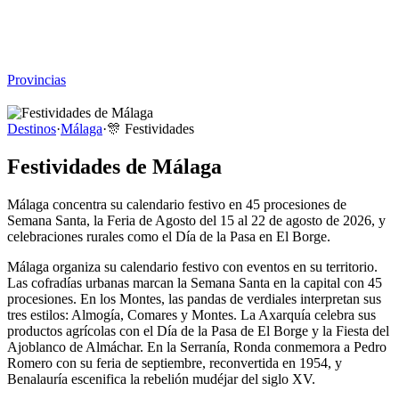
Viajar sin Destino
Destinos
Temas
▾
Archivo
Sobre
Provincias
☰
Destinos
·
Málaga
·
🎊
Festividades
Festividades de Málaga
Málaga concentra su calendario festivo en 45 procesiones de
Semana Santa, la Feria de Agosto del 15 al 22 de agosto de 2026, y
celebraciones rurales como el Día de la Pasa en El Borge.
Málaga organiza su calendario festivo con eventos en su territorio.
Las cofradías urbanas marcan la Semana Santa en la capital con 45
procesiones. En los Montes, las pandas de verdiales interpretan sus
tres estilos: Almogía, Comares y Montes. La Axarquía celebra sus
productos agrícolas con el Día de la Pasa de El Borge y la Fiesta del
Ajoblanco de Almáchar. En la Serranía, Ronda conmemora a Pedro
Romero con su feria de septiembre, reconvertida en 1954, y
Benalauría escenifica la rebelión mudéjar del siglo XV.