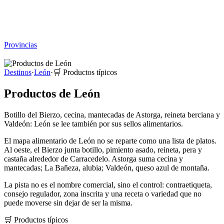
Viajar sin Destino
Destinos
Temas
▾
Archivo
Sobre
Provincias
☰
Destinos
·
León
·
🛒
Productos típicos
Productos de León
Botillo del Bierzo, cecina, mantecadas de Astorga, reineta berciana y
Valdeón: León se lee también por sus sellos alimentarios.
El mapa alimentario de León no se reparte como una lista de platos.
Al oeste, el Bierzo junta botillo, pimiento asado, reineta, pera y
castaña alrededor de Carracedelo. Astorga suma cecina y
mantecadas; La Bañeza, alubia; Valdeón, queso azul de montaña.
La pista no es el nombre comercial, sino el control: contraetiqueta,
consejo regulador, zona inscrita y una receta o variedad que no
puede moverse sin dejar de ser la misma.
🛒
Productos típicos