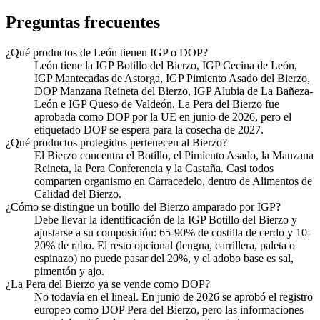
Preguntas frecuentes
¿Qué productos de León tienen IGP o DOP?
León tiene la IGP Botillo del Bierzo, IGP Cecina de León,
IGP Mantecadas de Astorga, IGP Pimiento Asado del Bierzo,
DOP Manzana Reineta del Bierzo, IGP Alubia de La Bañeza-
León e IGP Queso de Valdeón. La Pera del Bierzo fue
aprobada como DOP por la UE en junio de 2026, pero el
etiquetado DOP se espera para la cosecha de 2027.
¿Qué productos protegidos pertenecen al Bierzo?
El Bierzo concentra el Botillo, el Pimiento Asado, la Manzana
Reineta, la Pera Conferencia y la Castaña. Casi todos
comparten organismo en Carracedelo, dentro de Alimentos de
Calidad del Bierzo.
¿Cómo se distingue un botillo del Bierzo amparado por IGP?
Debe llevar la identificación de la IGP Botillo del Bierzo y
ajustarse a su composición: 65-90% de costilla de cerdo y 10-
20% de rabo. El resto opcional (lengua, carrillera, paleta o
espinazo) no puede pasar del 20%, y el adobo base es sal,
pimentón y ajo.
¿La Pera del Bierzo ya se vende como DOP?
No todavía en el lineal. En junio de 2026 se aprobó el registro
europeo como DOP Pera del Bierzo, pero las informaciones