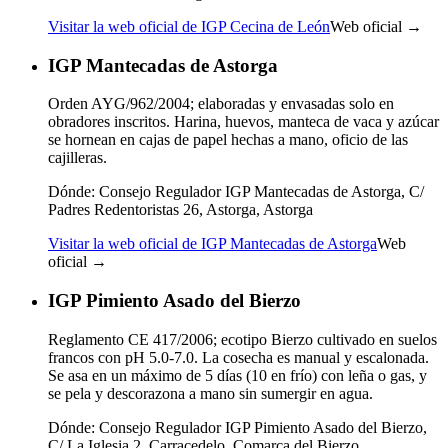
Visitar la web oficial de IGP Cecina de León
Web oficial →
IGP Mantecadas de Astorga
Orden AYG/962/2004; elaboradas y envasadas solo en
obradores inscritos. Harina, huevos, manteca de vaca y azúcar
se hornean en cajas de papel hechas a mano, oficio de las
cajilleras.
Dónde:
Consejo Regulador IGP Mantecadas de Astorga, C/
Padres Redentoristas 26, Astorga, Astorga
Visitar la web oficial de IGP Mantecadas de Astorga
Web
oficial →
IGP Pimiento Asado del Bierzo
Reglamento CE 417/2006; ecotipo Bierzo cultivado en suelos
francos con pH 5.0-7.0. La cosecha es manual y escalonada.
Se asa en un máximo de 5 días (10 en frío) con leña o gas, y
se pela y descorazona a mano sin sumergir en agua.
Dónde:
Consejo Regulador IGP Pimiento Asado del Bierzo,
C/ La Iglesia 2, Carracedelo, Comarca del Bierzo