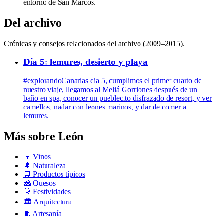
entorno de San Marcos.
Del archivo
Crónicas y consejos relacionados del archivo (2009–2015).
Día 5: lemures, desierto y playa
#explorandoCanarias día 5, cumplimos el primer cuarto de
nuestro viaje, llegamos al Meliá Gorriones después de un
baño en spa, conocer un pueblecito disfrazado de resort, y ver
camellos, nadar con leones marinos, y dar de comer a
lemures.
Más sobre León
🍷
Vinos
🌲
Naturaleza
🛒
Productos típicos
🧀
Quesos
🎊
Festividades
🏛️
Arquitectura
🧵
Artesanía