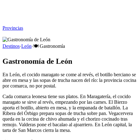
Viajar sin Destino
Destinos
Temas
▾
Archivo
Sobre
Provincias
☰
Destinos
·
León
·
🍽️
Gastronomía
Gastronomía de León
En León, el cocido maragato se come al revés, el botillo berciano se
abre en mesa y las sopas de trucha nacen del río: la provincia cocina
por comarca, no por postal.
Cada comarca leonesa tiene sus platos. En Maragatería, el cocido
maragato se sirve al revés, empezando por las carnes. El Bierzo
aporta el botillo, abierto en mesa, y la empanada de batallón. La
Ribera del Órbigo prepara sopas de trucha sobre pan. Vegacervera
queda en la cecina de chivo ahumada y el chorizo cocinado tras
remojo. Valderas pone el bacalao al ajoarriero. En León capital, la
tarta de San Marcos cierra la mesa.