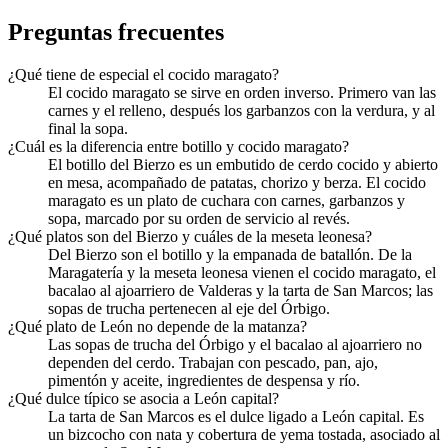
Preguntas frecuentes
¿Qué tiene de especial el cocido maragato?
El cocido maragato se sirve en orden inverso. Primero van las
carnes y el relleno, después los garbanzos con la verdura, y al
final la sopa.
¿Cuál es la diferencia entre botillo y cocido maragato?
El botillo del Bierzo es un embutido de cerdo cocido y abierto
en mesa, acompañado de patatas, chorizo y berza. El cocido
maragato es un plato de cuchara con carnes, garbanzos y
sopa, marcado por su orden de servicio al revés.
¿Qué platos son del Bierzo y cuáles de la meseta leonesa?
Del Bierzo son el botillo y la empanada de batallón. De la
Maragatería y la meseta leonesa vienen el cocido maragato, el
bacalao al ajoarriero de Valderas y la tarta de San Marcos; las
sopas de trucha pertenecen al eje del Órbigo.
¿Qué plato de León no depende de la matanza?
Las sopas de trucha del Órbigo y el bacalao al ajoarriero no
dependen del cerdo. Trabajan con pescado, pan, ajo,
pimentón y aceite, ingredientes de despensa y río.
¿Qué dulce típico se asocia a León capital?
La tarta de San Marcos es el dulce ligado a León capital. Es
un bizcocho con nata y cobertura de yema tostada, asociado al