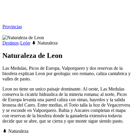
Viajar sin Destino
Destinos
Temas
▾
Archivo
Sobre
Provincias
☰
Destinos
·
León
·
🌲
Naturaleza
Naturaleza de Leon
Las Medulas, Picos de Europa, Valporquero y dos reservas de la
biosfera explican Leon por geologia: oro romano, caliza cantabrica y
valles de pasto.
Leon no tiene un unico paisaje dominante. Al oeste, Las Medulas
conserva la cicatriz hidraulica de la mineria romana; al norte, Picos
de Europa levanta una pared caliza con simas, hayedos y la salida
leonesa del Cares. Entre medias, el Torio talla la hoz de Vegacervera
y se esconde en Valporquero. Babia y Ancares completan el mapa
con reservas de la biosfera donde la ganaderia extensiva todavia
decide que se abre, que se cierra y que monte sigue siendo pasto.
🌲
Naturaleza