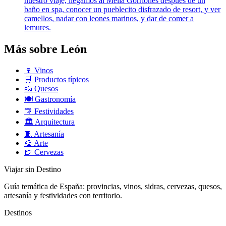
nuestro viaje, llegamos al Meliá Gorriones después de un
baño en spa, conocer un pueblecito disfrazado de resort, y ver
camellos, nadar con leones marinos, y dar de comer a
lemures.
Más sobre León
🍷
Vinos
🛒
Productos típicos
🧀
Quesos
🍽️
Gastronomía
🎊
Festividades
🏛️
Arquitectura
🧵
Artesanía
🎨
Arte
🍺
Cervezas
Viajar sin Destino
Guía temática de España: provincias, vinos, sidras, cervezas, quesos,
artesanía y festividades con territorio.
Destinos