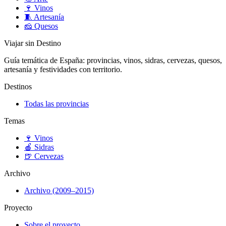
🍷
Vinos
🧵
Artesanía
🧀
Quesos
Viajar sin Destino
Guía temática de España: provincias, vinos, sidras, cervezas, quesos,
artesanía y festividades con territorio.
Destinos
Todas las provincias
Temas
🍷
Vinos
🍎
Sidras
🍺
Cervezas
Archivo
Archivo (2009–2015)
Proyecto
Sobre el proyecto