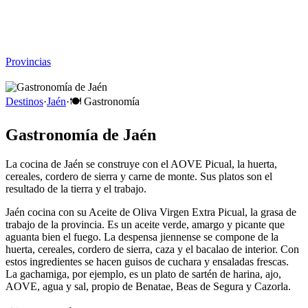
Viajar sin Destino
Destinos
Temas
▾
Archivo
Sobre
Provincias
☰
Destinos
·
Jaén
·
🍽️
Gastronomía
Gastronomía de Jaén
La cocina de Jaén se construye con el AOVE Picual, la huerta,
cereales, cordero de sierra y carne de monte. Sus platos son el
resultado de la tierra y el trabajo.
Jaén cocina con su Aceite de Oliva Virgen Extra Picual, la grasa de
trabajo de la provincia. Es un aceite verde, amargo y picante que
aguanta bien el fuego. La despensa jiennense se compone de la
huerta, cereales, cordero de sierra, caza y el bacalao de interior. Con
estos ingredientes se hacen guisos de cuchara y ensaladas frescas.
La gachamiga, por ejemplo, es un plato de sartén de harina, ajo,
AOVE, agua y sal, propio de Benatae, Beas de Segura y Cazorla.