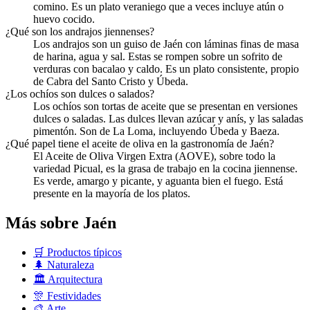
comino. Es un plato veraniego que a veces incluye atún o
huevo cocido.
¿Qué son los andrajos jiennenses?
Los andrajos son un guiso de Jaén con láminas finas de masa
de harina, agua y sal. Estas se rompen sobre un sofrito de
verduras con bacalao y caldo. Es un plato consistente, propio
de Cabra del Santo Cristo y Úbeda.
¿Los ochíos son dulces o salados?
Los ochíos son tortas de aceite que se presentan en versiones
dulces o saladas. Las dulces llevan azúcar y anís, y las saladas
pimentón. Son de La Loma, incluyendo Úbeda y Baeza.
¿Qué papel tiene el aceite de oliva en la gastronomía de Jaén?
El Aceite de Oliva Virgen Extra (AOVE), sobre todo la
variedad Picual, es la grasa de trabajo en la cocina jiennense.
Es verde, amargo y picante, y aguanta bien el fuego. Está
presente en la mayoría de los platos.
Más sobre Jaén
🛒
Productos típicos
🌲
Naturaleza
🏛️
Arquitectura
🎊
Festividades
🎨
Arte