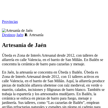
Viajar sin Destino
Destinos
Temas
▾
Archivo
Sobre
Provincias
☰
Destinos
·
Jaén
·
🧵
Artesanía
Artesanía de Jaén
Úbeda es Zona de Interés Artesanal desde 2012, con talleres de
alfarería en calle Valencia, en el barrio de San Millán. En Bailén se
concentra la cerámica de barro para cazuelas y menaje.
En Jaén, la artesanía se concentra en Úbeda y Bailén. Úbeda es
Zona de Interés Artesanal desde 2012, con 11 talleres activos en
calle Valencia, en el barrio de San Millán. Aquí, la alfarería produce
piezas de tradición alfarera ubetense con raíz medieval, en verde o
marrón, calados, incisiones y filigranas de barro blanco. También se
trabaja la espartería y los artesonados mudéjares. En Bailén, la
cerámica se enfoca en piezas de barro para fuego, menaje y
jardinería. Sus talleres, como “Las cazuelas de Bailén”, emplean
arcillas refractarias naturales y esmaltes sin plomo ni cadmio para