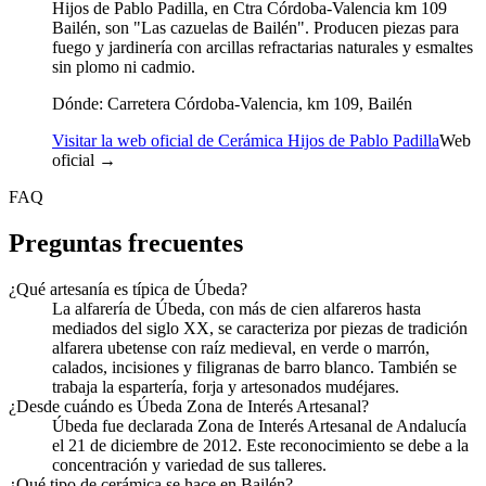
Hijos de Pablo Padilla, en Ctra Córdoba-Valencia km 109
Bailén, son "Las cazuelas de Bailén". Producen piezas para
fuego y jardinería con arcillas refractarias naturales y esmaltes
sin plomo ni cadmio.
Dónde:
Carretera Córdoba-Valencia, km 109, Bailén
Visitar la web oficial de Cerámica Hijos de Pablo Padilla
Web
oficial →
FAQ
Preguntas frecuentes
¿Qué artesanía es típica de Úbeda?
La alfarería de Úbeda, con más de cien alfareros hasta
mediados del siglo XX, se caracteriza por piezas de tradición
alfarera ubetense con raíz medieval, en verde o marrón,
calados, incisiones y filigranas de barro blanco. También se
trabaja la espartería, forja y artesonados mudéjares.
¿Desde cuándo es Úbeda Zona de Interés Artesanal?
Úbeda fue declarada Zona de Interés Artesanal de Andalucía
el 21 de diciembre de 2012. Este reconocimiento se debe a la
concentración y variedad de sus talleres.
¿Qué tipo de cerámica se hace en Bailén?