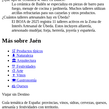
La cerámica de Bailén se especializa en piezas de barro para
fuego, menaje de cocina y jardinería. Muchos talleres utilizan
arcillas refractarias para sus cazuelas y otros productos.
¿Cuántos talleres artesanales hay en Úbeda?
El BOJA de 2025 registra 11 talleres activos en la Zona de
Interés Artesanal de Úbeda. Estos incluyen alfarería,
artesonado mudéjar, forja, herrería, joyería y espartería.
Más sobre Jaén
🛒
Productos típicos
🌲
Naturaleza
🏛️
Arquitectura
🎊
Festividades
🎨
Arte
🍷
Vinos
🍽️
Gastronomía
🧀
Quesos
Viajar sin Destino
Guía temática de España: provincias, vinos, sidras, cervezas, quesos,
artesanía y festividades con territorio.