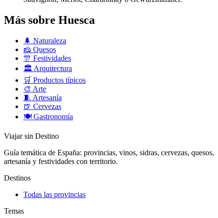
Más sobre Huesca
🌲
Naturaleza
🧀
Quesos
🎊
Festividades
🏛️
Arquitectura
🛒
Productos típicos
🎨
Arte
🧵
Artesanía
🍺
Cervezas
🍽️
Gastronomía
Viajar sin Destino
Guía temática de España: provincias, vinos, sidras, cervezas, quesos,
artesanía y festividades con territorio.
Destinos
Todas las provincias
Temas