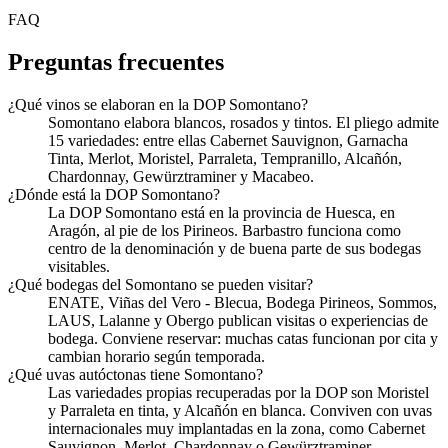
FAQ
Preguntas frecuentes
¿Qué vinos se elaboran en la DOP Somontano?
Somontano elabora blancos, rosados y tintos. El pliego admite
15 variedades: entre ellas Cabernet Sauvignon, Garnacha
Tinta, Merlot, Moristel, Parraleta, Tempranillo, Alcañón,
Chardonnay, Gewürztraminer y Macabeo.
¿Dónde está la DOP Somontano?
La DOP Somontano está en la provincia de Huesca, en
Aragón, al pie de los Pirineos. Barbastro funciona como
centro de la denominación y de buena parte de sus bodegas
visitables.
¿Qué bodegas del Somontano se pueden visitar?
ENATE, Viñas del Vero - Blecua, Bodega Pirineos, Sommos,
LAUS, Lalanne y Obergo publican visitas o experiencias de
bodega. Conviene reservar: muchas catas funcionan por cita y
cambian horario según temporada.
¿Qué uvas autóctonas tiene Somontano?
Las variedades propias recuperadas por la DOP son Moristel
y Parraleta en tinta, y Alcañón en blanca. Conviven con uvas
internacionales muy implantadas en la zona, como Cabernet
Sauvignon, Merlot, Chardonnay o Gewürztraminer.