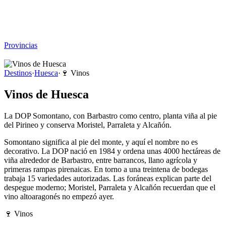
Viajar sin Destino
Destinos
Temas
▾
Archivo
Sobre
Provincias
☰
Destinos
·
Huesca
·
🍷
Vinos
Vinos de Huesca
La DOP Somontano, con Barbastro como centro, planta viña al pie
del Pirineo y conserva Moristel, Parraleta y Alcañón.
Somontano significa al pie del monte, y aquí el nombre no es
decorativo. La DOP nació en 1984 y ordena unas 4000 hectáreas de
viña alrededor de Barbastro, entre barrancos, llano agrícola y
primeras rampas pirenaicas. En torno a una treintena de bodegas
trabaja 15 variedades autorizadas. Las foráneas explican parte del
despegue moderno; Moristel, Parraleta y Alcañón recuerdan que el
vino altoaragonés no empezó ayer.
🍷
Vinos