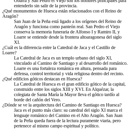
Obarra y San Pedro el Viejo son los nombres principales para
entenderlo sin salir de la provincia.
¿Qué monumentos de Huesca están relacionados con el Reino de
Aragón?
San Juan de la Peña está ligado a los orígenes del Reino de
Aragón y funciona como panteón real. San Pedro el Viejo
conserva la memoria funeraria de Alfonso I y Ramiro II, y
Loarre se entiende desde la frontera altoaragonesa del siglo
XI.
¿Cuál es la diferencia entre la Catedral de Jaca y el Castillo de
Loarre?
La Catedral de Jaca es un templo urbano del siglo XI,
vinculado al Camino de Santiago y al desarrollo del románico.
Loarre es una fortaleza románica en altura, pensada para
defensa, control territorial y vida religiosa dentro del recinto.
¿Qué edificios góticos destacan en Huesca?
La Catedral de Huesca es el gran edificio gótico de la capital,
construido entre los siglos XIII y XVI. En Alquézar, la
colegiata de Santa María la Mayor lleva el gótico tardío al
borde del cañón del Vero.
¿Dónde se ve la arquitectura del Camino de Santiago en Huesca?
Jaca es el punto más claro: su catedral del siglo XI marca el
lenguaje románico del Camino en el Alto Aragón. San Juan
de la Peña queda fuera de la lectura puramente viaria, pero
pertenece al mismo campo espiritual y político.