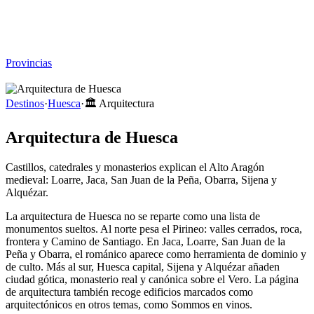
Viajar sin Destino
Destinos
Temas
▾
Archivo
Sobre
Provincias
☰
Destinos
·
Huesca
·
🏛️
Arquitectura
Arquitectura de Huesca
Castillos, catedrales y monasterios explican el Alto Aragón
medieval: Loarre, Jaca, San Juan de la Peña, Obarra, Sijena y
Alquézar.
La arquitectura de Huesca no se reparte como una lista de
monumentos sueltos. Al norte pesa el Pirineo: valles cerrados, roca,
frontera y Camino de Santiago. En Jaca, Loarre, San Juan de la
Peña y Obarra, el románico aparece como herramienta de dominio y
de culto. Más al sur, Huesca capital, Sijena y Alquézar añaden
ciudad gótica, monasterio real y canónica sobre el Vero. La página
de arquitectura también recoge edificios marcados como
arquitectónicos en otros temas, como Sommos en vinos.