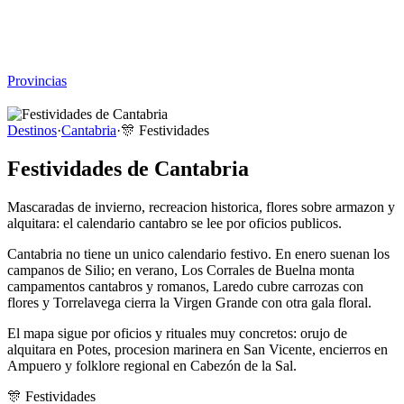
Viajar sin Destino
Destinos
Temas
▾
Archivo
Sobre
Provincias
☰
Destinos
·
Cantabria
·
🎊
Festividades
Festividades de Cantabria
Mascaradas de invierno, recreacion historica, flores sobre armazon y
alquitara: el calendario cantabro se lee por oficios publicos.
Cantabria no tiene un unico calendario festivo. En enero suenan los
campanos de Silio; en verano, Los Corrales de Buelna monta
campamentos cantabros y romanos, Laredo cubre carrozas con
flores y Torrelavega cierra la Virgen Grande con otra gala floral.
El mapa sigue por oficios y rituales muy concretos: orujo de
alquitara en Potes, procesion marinera en San Vicente, encierros en
Ampuero y folklore regional en Cabezón de la Sal.
🎊
Festividades