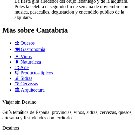
La fiesta gira alrededor del orujo lebaniego y de la alquitara.
Potes la celebra el segundo fin de semana de noviembre con
musica, pasacalles, degustacion y encendido publico de la
alquitara.
Más sobre Cantabria
🧀
Quesos
🍽️
Gastronomía
🍷
Vinos
🌲
Naturaleza
🎨
Arte
🛒
Productos típicos
🍎
Sidras
🍺
Cervezas
🏛️
Arquitectura
Viajar sin Destino
Guía temática de España: provincias, vinos, sidras, cervezas, quesos,
artesanía y festividades con territorio.
Destinos