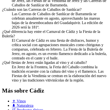
de Jerez, las Fiestas de la Vendimia de Jerez y las Carreras de
Caballos de Sanlúcar de Barrameda.
¿Cuándo son las Carreras de Caballos de Sanlúcar?
Las Carreras de Caballos de Sanlúcar de Barrameda se
celebran anualmente en agosto, aprovechando las mareas
bajas de la desembocadura del Guadalquivir. La edición de
2026 será la 181ª.
¿Qué diferencia hay entre el Carnaval de Cádiz y la Fiesta de la
Bulería?
El Carnaval de Cádiz es una fiesta de disfraces, humor y
crítica social con agrupaciones musicales como chirigotas y
comparsas, celebrada en febrero. La Fiesta de la Bulería de
Jerez, en agosto, es un evento flamenco dedicado a la bulería,
centrado en el cante y el baile.
¿Qué fiestas de Jerez están ligadas al vino y al caballo?
En Jerez de la Frontera, la Feria del Caballo combina la
tradición ecuestre con la cultura del vino y el flamenco. Las
Fiestas de la Vendimia se centran en la elaboración del nuevo
vino y las tradiciones vitivinícolas de la región.
Más sobre Cádiz
🍷
Vinos
🌲
Naturaleza
🛒
Productos típicos