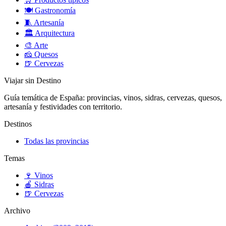
🍽️
Gastronomía
🧵
Artesanía
🏛️
Arquitectura
🎨
Arte
🧀
Quesos
🍺
Cervezas
Viajar sin Destino
Guía temática de España: provincias, vinos, sidras, cervezas, quesos,
artesanía y festividades con territorio.
Destinos
Todas las provincias
Temas
🍷
Vinos
🍎
Sidras
🍺
Cervezas
Archivo