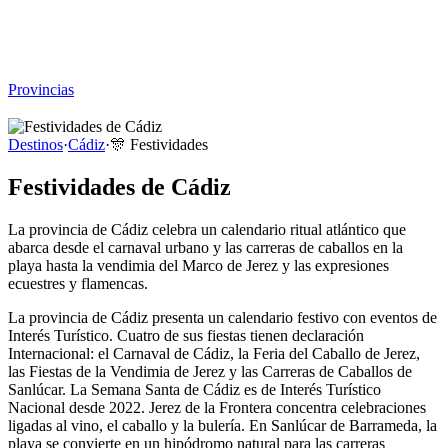
Viajar sin Destino
Destinos
Temas
▾
Archivo
Sobre
Provincias
☰
Destinos
·
Cádiz
·
🎊
Festividades
Festividades de Cádiz
La provincia de Cádiz celebra un calendario ritual atlántico que
abarca desde el carnaval urbano y las carreras de caballos en la
playa hasta la vendimia del Marco de Jerez y las expresiones
ecuestres y flamencas.
La provincia de Cádiz presenta un calendario festivo con eventos de
Interés Turístico. Cuatro de sus fiestas tienen declaración
Internacional: el Carnaval de Cádiz, la Feria del Caballo de Jerez,
las Fiestas de la Vendimia de Jerez y las Carreras de Caballos de
Sanlúcar. La Semana Santa de Cádiz es de Interés Turístico
Nacional desde 2022. Jerez de la Frontera concentra celebraciones
ligadas al vino, el caballo y la bulería. En Sanlúcar de Barrameda, la
playa se convierte en un hipódromo natural para las carreras