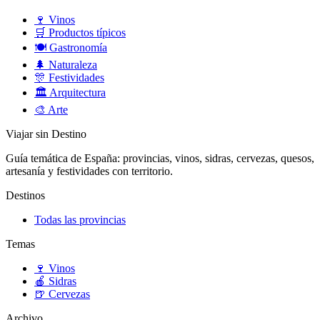
🍷
Vinos
🛒
Productos típicos
🍽️
Gastronomía
🌲
Naturaleza
🎊
Festividades
🏛️
Arquitectura
🎨
Arte
Viajar sin Destino
Guía temática de España: provincias, vinos, sidras, cervezas, quesos,
artesanía y festividades con territorio.
Destinos
Todas las provincias
Temas
🍷
Vinos
🍎
Sidras
🍺
Cervezas
Archivo