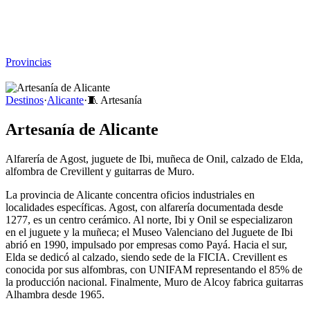
Viajar sin Destino
Destinos
Temas
▾
Archivo
Sobre
Provincias
☰
Destinos
·
Alicante
·
🧵
Artesanía
Artesanía de Alicante
Alfarería de Agost, juguete de Ibi, muñeca de Onil, calzado de Elda,
alfombra de Crevillent y guitarras de Muro.
La provincia de Alicante concentra oficios industriales en
localidades específicas. Agost, con alfarería documentada desde
1277, es un centro cerámico. Al norte, Ibi y Onil se especializaron
en el juguete y la muñeca; el Museo Valenciano del Juguete de Ibi
abrió en 1990, impulsado por empresas como Payá. Hacia el sur,
Elda se dedicó al calzado, siendo sede de la FICIA. Crevillent es
conocida por sus alfombras, con UNIFAM representando el 85% de
la producción nacional. Finalmente, Muro de Alcoy fabrica guitarras
Alhambra desde 1965.