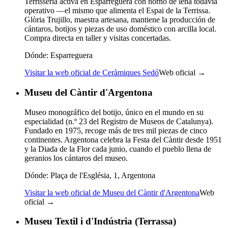
Terrisseria activa en Esparreguera con horno de leña todavía
operativo —el mismo que alimenta el Espai de la Terrissa.
Glòria Trujillo, maestra artesana, mantiene la producción de
cántaros, botijos y piezas de uso doméstico con arcilla local.
Compra directa en taller y visitas concertadas.
Dónde:
Esparreguera
Visitar la web oficial de Ceràmiques Sedó
Web oficial →
Museu del Càntir d'Argentona
Museo monográfico del botijo, único en el mundo en su
especialidad (n.º 23 del Registro de Museos de Catalunya).
Fundado en 1975, recoge más de tres mil piezas de cinco
continentes. Argentona celebra la Festa del Càntir desde 1951
y la Diada de la Flor cada junio, cuando el pueblo llena de
geranios los cántaros del museo.
Dónde:
Plaça de l'Església, 1, Argentona
Visitar la web oficial de Museu del Càntir d'Argentona
Web
oficial →
Museu Textil i d'Indústria (Terrassa)