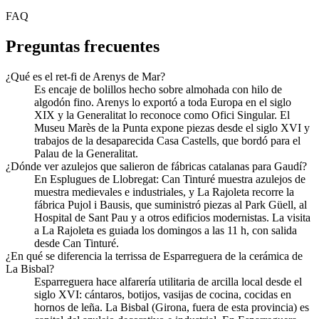
FAQ
Preguntas frecuentes
¿Qué es el ret-fi de Arenys de Mar?
Es encaje de bolillos hecho sobre almohada con hilo de
algodón fino. Arenys lo exportó a toda Europa en el siglo
XIX y la Generalitat lo reconoce como Ofici Singular. El
Museu Marès de la Punta expone piezas desde el siglo XVI y
trabajos de la desaparecida Casa Castells, que bordó para el
Palau de la Generalitat.
¿Dónde ver azulejos que salieron de fábricas catalanas para Gaudí?
En Esplugues de Llobregat: Can Tinturé muestra azulejos de
muestra medievales e industriales, y La Rajoleta recorre la
fábrica Pujol i Bausis, que suministró piezas al Park Güell, al
Hospital de Sant Pau y a otros edificios modernistas. La visita
a La Rajoleta es guiada los domingos a las 11 h, con salida
desde Can Tinturé.
¿En qué se diferencia la terrissa de Esparreguera de la cerámica de
La Bisbal?
Esparreguera hace alfarería utilitaria de arcilla local desde el
siglo XVI: cántaros, botijos, vasijas de cocina, cocidas en
hornos de leña. La Bisbal (Girona, fuera de esta provincia) es