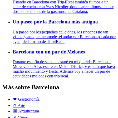
Estando en Barcelona con Trip4Real también fuimos a un
taller de cocina con Yves Nicolier, donde aprendimos a hacer
dos platos típicos de la gastronomía Catalana.
Un paseo por la Barcelona más antigua
Un paseo por los pequeños callejones, los rincones no tan
vistos, y aunque incomode, el andar por Barcelona pasada por
agua, de la mano de Trip4Real.
Barcelona con un par de Melones
Durante este fin de semana estaré en mi querida Barcelona.
Me voy con Alsa, estaré en Melon District, y espero que haya
mucho movimiento y fiesta. Además voy a hacer un par de
actividades molonas con trip4real.
Más sobre Barcelona
🍽️
Gastronomía
🎨
Arte
🏛️
Arquitectura
🍷
Vinos