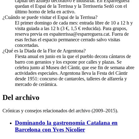
capital del azulejo decorativo e industrial. En Esparreguera
quedan el Espai de la Terrissa y la Terrisseria Sedó con el
último horno de leña en activo.
¿Cuándo se puede visitar el Espai de la Terrissa?
El primer domingo de cada mes: entrada libre de 10 a 12 h y
visita guiada a las 12 h (3 €, 1,5 € reducida). Para grupos,
reserva previa en espaiterrissa@esparreguera.cat. Fuera de
esas fechas el espacio permanece cerrado salvo visitas
concertadas.
¿Qué es la Diada de la Flor de Argentona?
Fiesta anual en junio en la que el pueblo decora cántaros de
barro con geranios y los expone por calles y plazas. Se
celebra junto al Museu del Càntir, que ese fin de semana abre
actividades especiales. Argentona lleva la Festa del Càntir
desde 1951: concurso de cantaroles, talleres de alfarería y
mercado de cerámica.
Del archivo
Crónicas y consejos relacionados del archivo (2009–2015).
Dominando la gastronomía Catalana en
Barcelona con Yves Nicolier