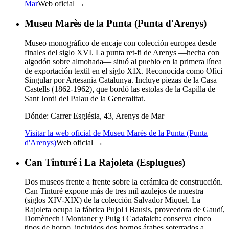
Mar
Web oficial →
Museu Marès de la Punta (Punta d'Arenys)
Museo monográfico de encaje con colección europea desde
finales del siglo XVI. La punta ret-fi de Arenys —hecha con
algodón sobre almohada— situó al pueblo en la primera línea
de exportación textil en el siglo XIX. Reconocida como Ofici
Singular por Artesania Catalunya. Incluye piezas de la Casa
Castells (1862-1962), que bordó las estolas de la Capilla de
Sant Jordi del Palau de la Generalitat.
Dónde:
Carrer Església, 43, Arenys de Mar
Visitar la web oficial de Museu Marès de la Punta (Punta
d'Arenys)
Web oficial →
Can Tinturé i La Rajoleta (Esplugues)
Dos museos frente a frente sobre la cerámica de construcción.
Can Tinturé expone más de tres mil azulejos de muestra
(siglos XIV-XIX) de la colección Salvador Miquel. La
Rajoleta ocupa la fábrica Pujol i Bausis, proveedora de Gaudí,
Domènech i Montaner y Puig i Cadafalch: conserva cinco
tipos de horno, incluidos dos hornos árabes soterrados a