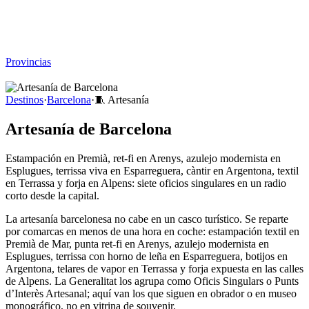
Viajar sin Destino
Destinos
Temas
▾
Archivo
Sobre
Provincias
☰
Destinos
·
Barcelona
·
🧵
Artesanía
Artesanía de Barcelona
Estampación en Premià, ret-fi en Arenys, azulejo modernista en
Esplugues, terrissa viva en Esparreguera, càntir en Argentona, textil
en Terrassa y forja en Alpens: siete oficios singulares en un radio
corto desde la capital.
La artesanía barcelonesa no cabe en un casco turístico. Se reparte
por comarcas en menos de una hora en coche: estampación textil en
Premià de Mar, punta ret-fi en Arenys, azulejo modernista en
Esplugues, terrissa con horno de leña en Esparreguera, botijos en
Argentona, telares de vapor en Terrassa y forja expuesta en las calles
de Alpens. La Generalitat los agrupa como Oficis Singulars o Punts
d’Interès Artesanal; aquí van los que siguen en obrador o en museo
monográfico, no en vitrina de souvenir.