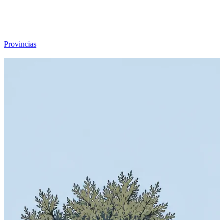
Viajar sin Destino
Destinos
Temas
▾
Archivo
Sobre
Provincias
☰