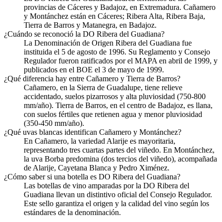
provincias de Cáceres y Badajoz, en Extremadura. Cañamero
y Montánchez están en Cáceres; Ribera Alta, Ribera Baja,
Tierra de Barros y Matanegra, en Badajoz.
¿Cuándo se reconoció la DO Ribera del Guadiana?
La Denominación de Origen Ribera del Guadiana fue
instituida el 5 de agosto de 1996. Su Reglamento y Consejo
Regulador fueron ratificados por el MAPA en abril de 1999, y
publicados en el BOE el 3 de mayo de 1999.
¿Qué diferencia hay entre Cañamero y Tierra de Barros?
Cañamero, en la Sierra de Guadalupe, tiene relieve
accidentado, suelos pizarrosos y alta pluviosidad (750-800
mm/año). Tierra de Barros, en el centro de Badajoz, es llana,
con suelos fértiles que retienen agua y menor pluviosidad
(350-450 mm/año).
¿Qué uvas blancas identifican Cañamero y Montánchez?
En Cañamero, la variedad Alarije es mayoritaria,
representando tres cuartas partes del viñedo. En Montánchez,
la uva Borba predomina (dos tercios del viñedo), acompañada
de Alarije, Cayetana Blanca y Pedro Ximénez.
¿Cómo saber si una botella es DO Ribera del Guadiana?
Las botellas de vino amparadas por la DO Ribera del
Guadiana llevan un distintivo oficial del Consejo Regulador.
Este sello garantiza el origen y la calidad del vino según los
estándares de la denominación.