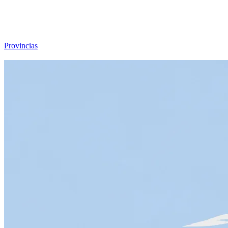
Viajar sin Destino
Destinos
Temas
▾
Archivo
Sobre
Provincias
☰