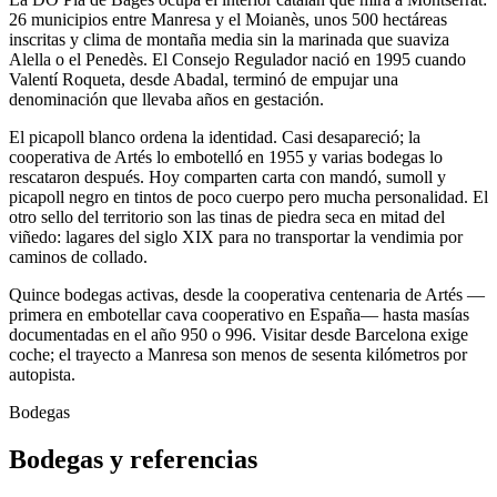
26 municipios entre Manresa y el Moianès, unos 500 hectáreas
inscritas y clima de montaña media sin la marinada que suaviza
Alella o el Penedès. El Consejo Regulador nació en 1995 cuando
Valentí Roqueta, desde Abadal, terminó de empujar una
denominación que llevaba años en gestación.
El picapoll blanco ordena la identidad. Casi desapareció; la
cooperativa de Artés lo embotelló en 1955 y varias bodegas lo
rescataron después. Hoy comparten carta con mandó, sumoll y
picapoll negro en tintos de poco cuerpo pero mucha personalidad. El
otro sello del territorio son las tinas de piedra seca en mitad del
viñedo: lagares del siglo XIX para no transportar la vendimia por
caminos de collado.
Quince bodegas activas, desde la cooperativa centenaria de Artés —
primera en embotellar cava cooperativo en España— hasta masías
documentadas en el año 950 o 996. Visitar desde Barcelona exige
coche; el trayecto a Manresa son menos de sesenta kilómetros por
autopista.
Bodegas
Bodegas y referencias