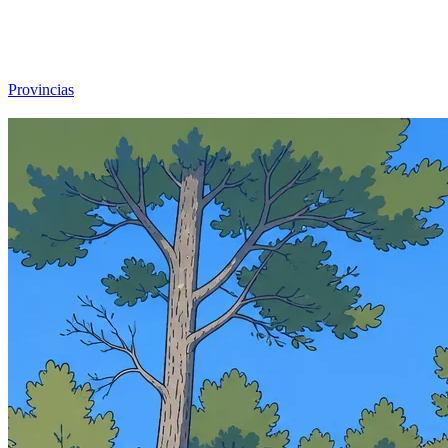
Viajar sin Destino
Destinos
Temas
▾
Archivo
Sobre
Provincias
☰