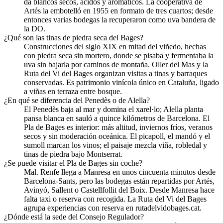
da blancos secos, ácidos y aromáticos. La cooperativa de
Artés la embotelló en 1955 en formato de tres cuartos; desde
entonces varias bodegas la recuperaron como uva bandera de
la DO.
¿Qué son las tinas de piedra seca del Bages?
Construcciones del siglo XIX en mitad del viñedo, hechas
con piedra seca sin mortero, donde se pisaba y fermentaba la
uva sin bajarla por caminos de montaña. Oller del Mas y la
Ruta del Vi del Bages organizan visitas a tinas y barraques
conservadas. Es patrimonio vinícola único en Cataluña, ligado
a viñas en terraza entre bosque.
¿En qué se diferencia del Penedès o de Alella?
El Penedès baja al mar y domina el xarel·lo; Alella planta
pansa blanca en sauló a quince kilómetros de Barcelona. El
Pla de Bages es interior: más altitud, inviernos fríos, veranos
secos y sin moderación oceánica. El picapoll, el mandó y el
sumoll marcan los vinos; el paisaje mezcla viña, robledal y
tinas de piedra bajo Montserrat.
¿Se puede visitar el Pla de Bages sin coche?
Mal. Renfe llega a Manresa en unos cincuenta minutos desde
Barcelona-Sants, pero las bodegas están repartidas por Artés,
Avinyó, Sallent o Castellfollit del Boix. Desde Manresa hace
falta taxi o reserva con recogida. La Ruta del Vi del Bages
agrupa experiencias con reserva en rutadelvidobages.cat.
¿Dónde está la sede del Consejo Regulador?