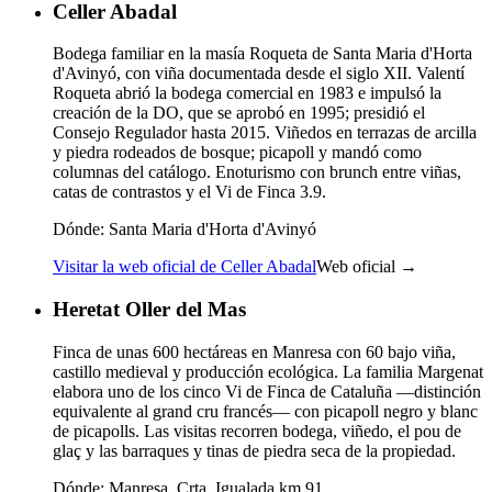
Celler Abadal
Bodega familiar en la masía Roqueta de Santa Maria d'Horta
d'Avinyó, con viña documentada desde el siglo XII. Valentí
Roqueta abrió la bodega comercial en 1983 e impulsó la
creación de la DO, que se aprobó en 1995; presidió el
Consejo Regulador hasta 2015. Viñedos en terrazas de arcilla
y piedra rodeados de bosque; picapoll y mandó como
columnas del catálogo. Enoturismo con brunch entre viñas,
catas de contrastos y el Vi de Finca 3.9.
Dónde:
Santa Maria d'Horta d'Avinyó
Visitar la web oficial de Celler Abadal
Web oficial →
Heretat Oller del Mas
Finca de unas 600 hectáreas en Manresa con 60 bajo viña,
castillo medieval y producción ecológica. La familia Margenat
elabora uno de los cinco Vi de Finca de Cataluña —distinción
equivalente al grand cru francés— con picapoll negro y blanc
de picapolls. Las visitas recorren bodega, viñedo, el pou de
glaç y las barraques y tinas de piedra seca de la propiedad.
Dónde:
Manresa, Crta. Igualada km 91