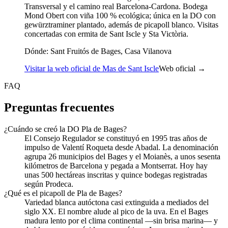
Transversal y el camino real Barcelona-Cardona. Bodega
Mond Obert con viña 100 % ecológica; única en la DO con
gewürztraminer plantado, además de picapoll blanco. Visitas
concertadas con ermita de Sant Iscle y Sta Victòria.
Dónde:
Sant Fruitós de Bages, Casa Vilanova
Visitar la web oficial de Mas de Sant Iscle
Web oficial →
FAQ
Preguntas frecuentes
¿Cuándo se creó la DO Pla de Bages?
El Consejo Regulador se constituyó en 1995 tras años de
impulso de Valentí Roqueta desde Abadal. La denominación
agrupa 26 municipios del Bages y el Moianès, a unos sesenta
kilómetros de Barcelona y pegada a Montserrat. Hoy hay
unas 500 hectáreas inscritas y quince bodegas registradas
según Prodeca.
¿Qué es el picapoll de Pla de Bages?
Variedad blanca autóctona casi extinguida a mediados del
siglo XX. El nombre alude al pico de la uva. En el Bages
madura lento por el clima continental —sin brisa marina— y