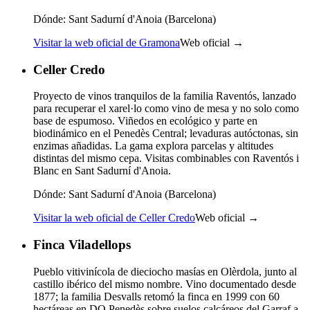
Dónde:
Sant Sadurní d'Anoia (Barcelona)
Visitar la web oficial de Gramona
Web oficial →
Celler Credo
Proyecto de vinos tranquilos de la familia Raventós, lanzado
para recuperar el xarel·lo como vino de mesa y no solo como
base de espumoso. Viñedos en ecológico y parte en
biodinámico en el Penedès Central; levaduras autóctonas, sin
enzimas añadidas. La gama explora parcelas y altitudes
distintas del mismo cepa. Visitas combinables con Raventós i
Blanc en Sant Sadurní d'Anoia.
Dónde:
Sant Sadurní d'Anoia (Barcelona)
Visitar la web oficial de Celler Credo
Web oficial →
Finca Viladellops
Pueblo vitivinícola de dieciocho masías en Olèrdola, junto al
castillo ibérico del mismo nombre. Vino documentado desde
1877; la familia Desvalls retomó la finca en 1999 con 60
hectáreas en DO Penedès sobre suelos calcáreos del Garraf a