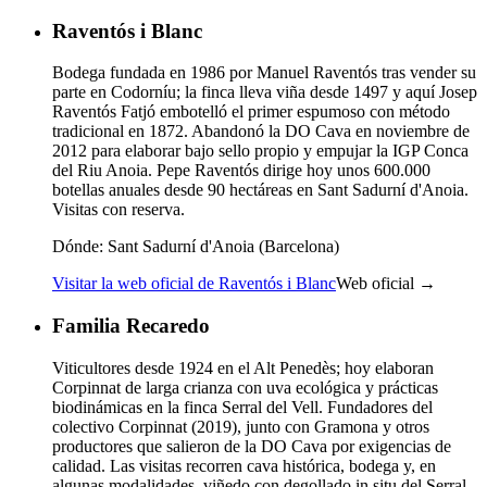
Raventós i Blanc
Bodega fundada en 1986 por Manuel Raventós tras vender su
parte en Codorníu; la finca lleva viña desde 1497 y aquí Josep
Raventós Fatjó embotelló el primer espumoso con método
tradicional en 1872. Abandonó la DO Cava en noviembre de
2012 para elaborar bajo sello propio y empujar la IGP Conca
del Riu Anoia. Pepe Raventós dirige hoy unos 600.000
botellas anuales desde 90 hectáreas en Sant Sadurní d'Anoia.
Visitas con reserva.
Dónde:
Sant Sadurní d'Anoia (Barcelona)
Visitar la web oficial de Raventós i Blanc
Web oficial →
Familia Recaredo
Viticultores desde 1924 en el Alt Penedès; hoy elaboran
Corpinnat de larga crianza con uva ecológica y prácticas
biodinámicas en la finca Serral del Vell. Fundadores del
colectivo Corpinnat (2019), junto con Gramona y otros
productores que salieron de la DO Cava por exigencias de
calidad. Las visitas recorren cava histórica, bodega y, en
algunas modalidades, viñedo con degollado in situ del Serral