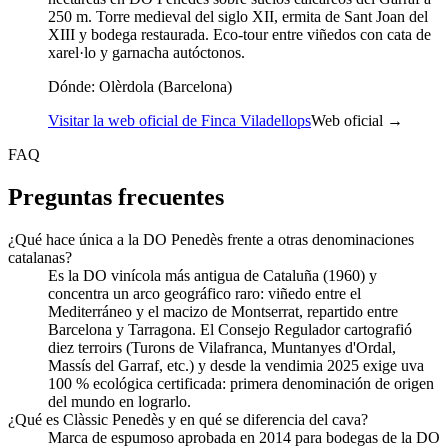
250 m. Torre medieval del siglo XII, ermita de Sant Joan del
XIII y bodega restaurada. Eco-tour entre viñedos con cata de
xarel·lo y garnacha autóctonos.
Dónde:
Olèrdola (Barcelona)
Visitar la web oficial de Finca Viladellops
Web oficial →
FAQ
Preguntas frecuentes
¿Qué hace única a la DO Penedès frente a otras denominaciones
catalanas?
Es la DO vinícola más antigua de Cataluña (1960) y
concentra un arco geográfico raro: viñedo entre el
Mediterráneo y el macizo de Montserrat, repartido entre
Barcelona y Tarragona. El Consejo Regulador cartografió
diez terroirs (Turons de Vilafranca, Muntanyes d'Ordal,
Massís del Garraf, etc.) y desde la vendimia 2025 exige uva
100 % ecológica certificada: primera denominación de origen
del mundo en lograrlo.
¿Qué es Clàssic Penedès y en qué se diferencia del cava?
Marca de espumoso aprobada en 2014 para bodegas de la DO