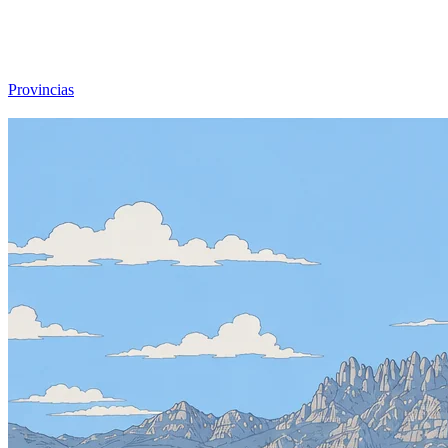
Viajar sin Destino
Destinos
Temas
▾
Archivo
Sobre
Provincias
☰