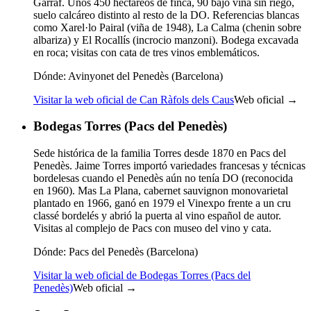
Garraf. Unos 450 hectáreos de finca, 90 bajo viña sin riego,
suelo calcáreo distinto al resto de la DO. Referencias blancas
como Xarel·lo Pairal (viña de 1948), La Calma (chenin sobre
albariza) y El Rocallís (incrocio manzoni). Bodega excavada
en roca; visitas con cata de tres vinos emblemáticos.
Dónde:
Avinyonet del Penedès (Barcelona)
Visitar la web oficial de Can Ràfols dels Caus
Web oficial →
Bodegas Torres (Pacs del Penedès)
Sede histórica de la familia Torres desde 1870 en Pacs del
Penedès. Jaime Torres importó variedades francesas y técnicas
bordelesas cuando el Penedès aún no tenía DO (reconocida
en 1960). Mas La Plana, cabernet sauvignon monovarietal
plantado en 1966, ganó en 1979 el Vinexpo frente a un cru
classé bordelés y abrió la puerta al vino español de autor.
Visitas al complejo de Pacs con museo del vino y cata.
Dónde:
Pacs del Penedès (Barcelona)
Visitar la web oficial de Bodegas Torres (Pacs del
Penedès)
Web oficial →