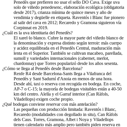
Penedès que prefieren no usar el sello DO Cava. Exige uva
solo de viñedo penedesenc, elaboración ecológica (obligatoria
desde 2017), crianza mínima de quince meses y año de
vendimia y degüelle en etiqueta. Raventós i Blanc fue pionero
al salir del cava en 2012; Recaredo y Gramona siguieron vía
Corpinnat en 2019.
¿Cuál es la uva identitaria del Penedès?
El xarel·lo blanco. Cubre la mayor parte del viñedo blanco de
la denominación y expresa distinto según terroir: más cuerpo
y acidez equilibrada en el Penedès Central, maduración más
lenta en el Superior. También se cultivan macabeo, parellada,
sumoll y variedades internacionales (cabernet, merlot,
chardonnay) que Torres popularizó desde los años sesenta.
¿Cómo se llega al Penedès desde Barcelona?
Renfe R4 desde Barcelona-Sants llega a Vilafranca del
Penedès y Sant Sadurní d'Anoia en menos de una hora.
Desde ahí, taxi o reserva con recogida en bodega. En coche,
AP-7 o C-15; la mayoría de bodegas visitables están a 40-50
km del centro. Alella y el Garraf interior (Can Ràfols,
Viladellops) exigen coche propio.
¿Qué bodegas conviene reservar con más antelación?
Las pequeñas con producción limitada: Raventós i Blanc,
Recaredo (modalidades con degollado in situ), Can Ràfols
dels Caus. Torres, Gramona, Albet i Noya y Viladellops
tienen calendario más amplio pero también piden reserva en