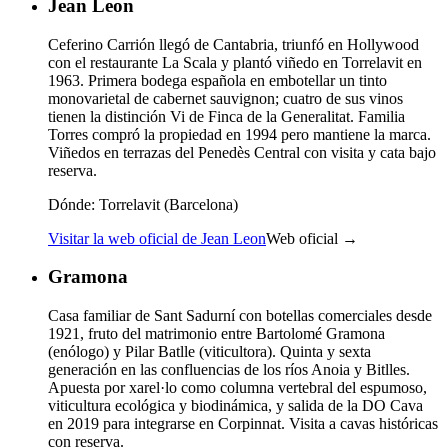
Jean Leon
Ceferino Carrión llegó de Cantabria, triunfó en Hollywood
con el restaurante La Scala y plantó viñedo en Torrelavit en
1963. Primera bodega española en embotellar un tinto
monovarietal de cabernet sauvignon; cuatro de sus vinos
tienen la distinción Vi de Finca de la Generalitat. Familia
Torres compró la propiedad en 1994 pero mantiene la marca.
Viñedos en terrazas del Penedès Central con visita y cata bajo
reserva.
Dónde:
Torrelavit (Barcelona)
Visitar la web oficial de Jean Leon
Web oficial →
Gramona
Casa familiar de Sant Sadurní con botellas comerciales desde
1921, fruto del matrimonio entre Bartolomé Gramona
(enólogo) y Pilar Batlle (viticultora). Quinta y sexta
generación en las confluencias de los ríos Anoia y Bitlles.
Apuesta por xarel·lo como columna vertebral del espumoso,
viticultura ecológica y biodinámica, y salida de la DO Cava
en 2019 para integrarse en Corpinnat. Visita a cavas históricas
con reserva.