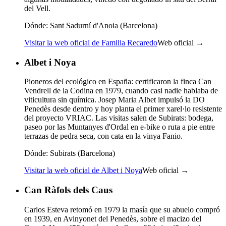
del Vell.
Dónde:
Sant Sadurní d'Anoia (Barcelona)
Visitar la web oficial de Familia Recaredo
Web oficial →
Albet i Noya
Pioneros del ecológico en España: certificaron la finca Can
Vendrell de la Codina en 1979, cuando casi nadie hablaba de
viticultura sin química. Josep Maria Albet impulsó la DO
Penedès desde dentro y hoy planta el primer xarel·lo resistente
del proyecto VRIAC. Las visitas salen de Subirats: bodega,
paseo por las Muntanyes d'Ordal en e-bike o ruta a pie entre
terrazas de pedra seca, con cata en la vinya Fanio.
Dónde:
Subirats (Barcelona)
Visitar la web oficial de Albet i Noya
Web oficial →
Can Ràfols dels Caus
Carlos Esteva retomó en 1979 la masía que su abuelo compró
en 1939, en Avinyonet del Penedès, sobre el macizo del