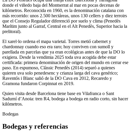
donde el viñedo baja del Montserrat al mar en pocas decenas de
kilómetros. Reconocida en 1960, es la denominación catalana con
más recorrido: unos 2.500 hectáreas, unos 130 cellers y diez terroirs
que el Consejo Regulador diferenció por suelo y clima (Penedès
Marítim junto al Garraf, Central en el Alt Penedès, Superior hacia la
prelitoral).
El xarel·lo ordena el mapa varietal. Torres metió cabernet y
chardonnay cuando eso era raro; hoy conviven con sumoll y
parellada en parcelas que ya eran ecológicas antes de que la DO lo
exigiera. Desde la vendimia 2025 toda uva acogida debe estar
certificada: primera denominación de origen del mundo en cerrar ese
paso. En espumoso, Clàssic Penedès (2014) separó a quienes
quieren uva solo penedesenc y crianza larga del cava genérico;
Raventós i Blanc salió de la DO Cava en 2012, Recaredo y
Gramona fundaron Corpinnat en 2019.
Quien visita desde Barcelona tiene base en Vilafranca o Sant
Sadurní d’Anoia: tren R4, bodega a bodega en radio corto, sin hacer
kilómetros.
Bodegas
Bodegas y referencias